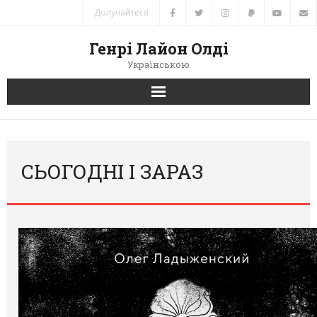
Долучайтеся
Генрі Лайон Олді
Українською
Головна
Новини
СЬОГОДНІ І ЗАРАЗ
Автори
Книги
Переклади
Зв’язок