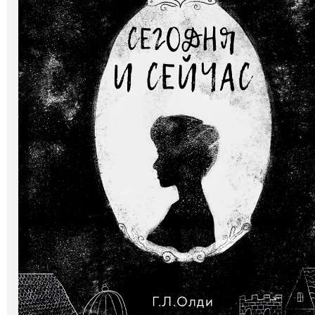
Галерея
Світ Олді