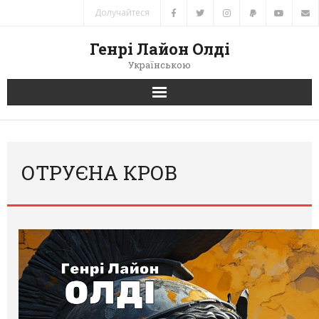
Долучайтеся
Генрі Лайон Олді
Українською
Головна
Новини
ОТРУЄНА КРОВ
Автори
Книги
Переклади
Зв’язок