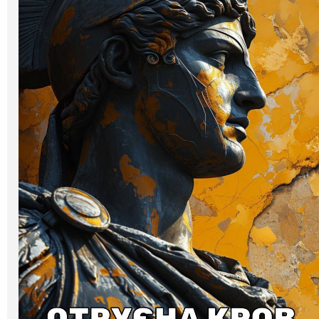
Галерея
Світ Олді