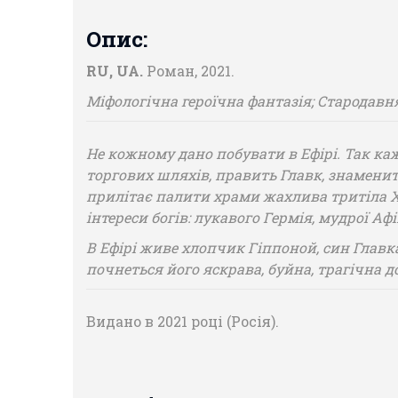
Опис:
RU, UA.
Роман, 2021.
Міфологічна героїчна фантазія; Стародавня
Не кожному дано побувати в Ефірі. Так кажу
торгових шляхів, править Главк, знаменит
прилітає палити храми жахлива тритіла Хім
інтереси богів: лукавого Гермія, мудрої Аф
В Ефірі живе хлопчик Гіппоной, син Главка
почнеться його яскрава, буйна, трагічна до
Видано в 2021 році (Росія).