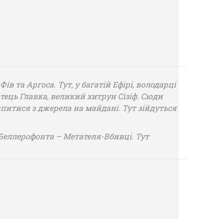
в та Аргоса. Тут, у багатій Ефірі, володарці
тець Главка, великий хитрун Сізіф. Сюди
апитися з джерела на майдані. Тут зійдуться
м Беллерофонта – Метателя-Вбивці. Тут