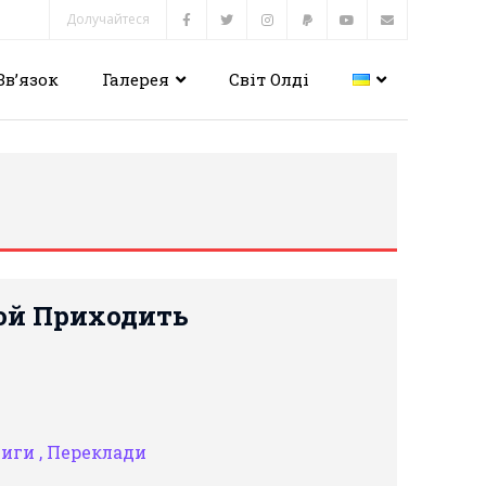
Долучайтеся
Зв’язок
Галерея
Світ Олді
рой Приходить
иги ,
Переклади