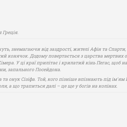
 Греція.
ть, знемагаючи від заздрості, жителі Афін та Спарти, Фі
ий конячок. Додому повертається з царства мертвих о
ера. У ці краї прилітає і крилатий кінь Пегас, щоб н
іни, запального Посейдона.
 та онук Сізіфа. Той, кого пізніше впізнають під ім'я
ля, а що трапиться далі – це ще у богів на колінах.