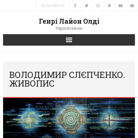
Долучайтеся
Генрі Лайон Олді
Українською
Головна
Новини
ВОЛОДИМИР СЛЄПЧЕНКО.
ЖИВОПИС
Автори
Книги
Переклади
Зв’язок