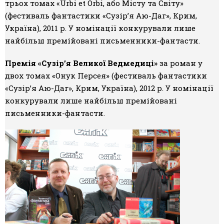
трьох томах «Urbi et Orbi, або Місту та Світу»
(фестиваль фантастики «Сузір’я Аю-Даг», Крим,
Україна), 2011 р. У номінації конкурували лише
найбільш премійовані письменники-фантасти.
Премія «Сузір’я Великої Ведмедиці»
за роман у
двох томах «Онук Персея» (фестиваль фантастики
«Сузір’я Аю-Даг», Крим, Україна), 2012 р. У номінації
конкурували лише найбільш премійовані
письменники-фантасти.