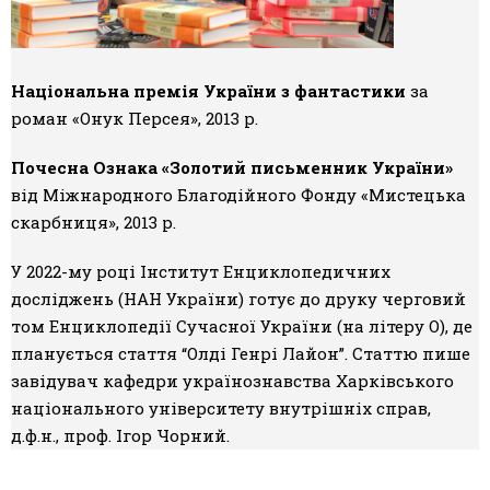
Національна премія України з фантастики
за
роман «Онук Персея», 2013 р.
Почесна Ознака «Золотий письменник України»
від Міжнародного Благодійного Фонду «Мистецька
скарбниця», 2013 р.
У 2022-му році Інститут Енциклопедичних
досліджень (НАН України) готує до друку черговий
том Енциклопедії Сучасної України (на літеру О), де
планується стаття “Олді Генрі Лайон”. Статтю пише
завідувач кафедри українознавства Харківського
національного університету внутрішніх справ,
д.ф.н., проф. Ігор Чорний.