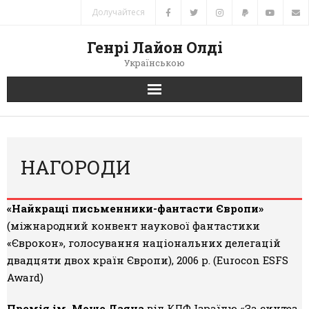
Долучайтеся
Генрі Лайон Олді
Українською
Головна
Новини
НАГОРОДИ
Автори
«Найкращі письменники-фантасти Європи»
Книги
(міжнародний конвент наукової фантастики
«Єврокон», голосування національних делегацій
Переклади
двадцяти двох країн Європи), 2006 р. (Eurocon ESFS
Award)
Зв’язок
Премія ім. Моше Даяна
від КЛФ Ізраїлю «За синтез