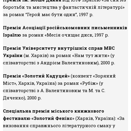
боротьби та мистецтва у фантастичній літературі»
Галерея
за роман “Герой має бути один”, 1997 р.
Світ Олді
Премія Асоціації російськомовних письменників
Ізраїлю
за роман «Месія очищає диск, 1997 р.
Премія Університету внутрішніх справ МВС
України
(м. Харків) за роман «Нам тут жити» (у
співавторстві з Андрієм Валентиновим), 2000 р.
Премія «Золотий Кадуцей»
(конвент «Зоряний
Міст», Харків, Україна) за роман «Рубіж» (у
співавторстві з А. Валентиновим та М. та С.
Дяченко), 2000 р.
Спеціальна премія міського книжкового
фестивалю «Золотий Фенікс
» (Харків, Україна): «За
виховання справжнього літературного смаку у