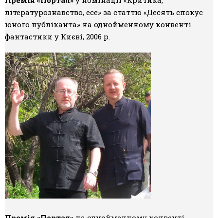
Премія «Портал»
у номінації «Критика,
літературознавство, есе» за статтю «Десять спокус
юного публіканта» на однойменному конвенті
фантастики у Києві, 2006 р.
Премія «Портал»
на однойменному конвенті