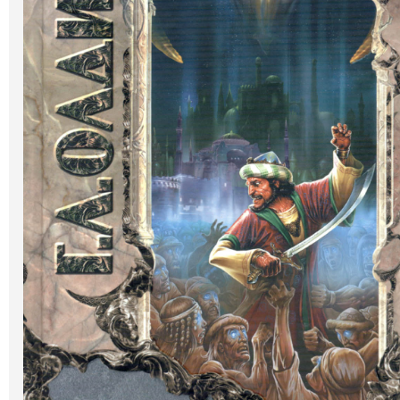
Галерея
Світ Олді