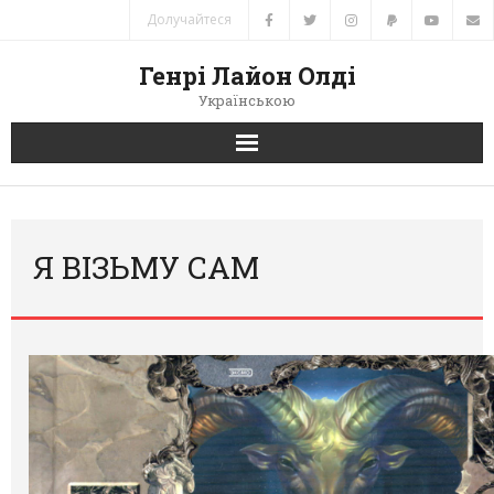
Долучайтеся
Генрі Лайон Олді
Українською
Головна
Новини
Я ВІЗЬМУ САМ
Автори
Книги
Переклади
Зв’язок