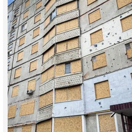
Галерея
Світ Олді