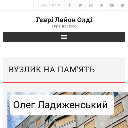
Долучайтеся
Генрі Лайон Олді
Українською
Головна
Новини
ВУЗЛИК НА ПАМ’ЯТЬ
Автори
Книги
Переклади
Зв’язок