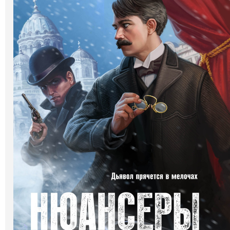
Галерея
Світ Олді