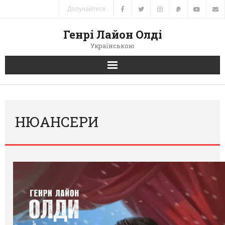
Долучайтеся
Генрі Лайон Олді
Українською
Головна
Новини
НЮАНСЕРИ
Автори
Книги
Переклади
Зв’язок