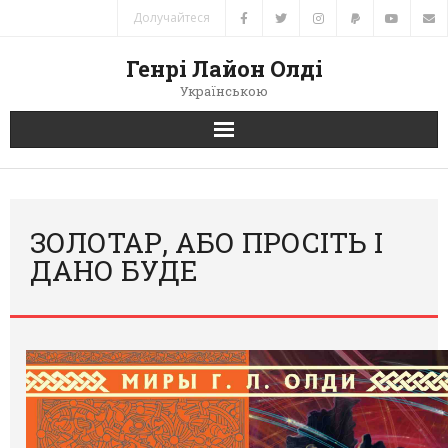
Долучайтеся
Генрі Лайон Олді
Українською
Головна
Новини
ЗОЛОТАР, АБО ПРОСІТЬ І
ДАНО БУДЕ
Автори
Книги
Переклади
Зв’язок