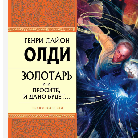
Галерея
Світ Олді