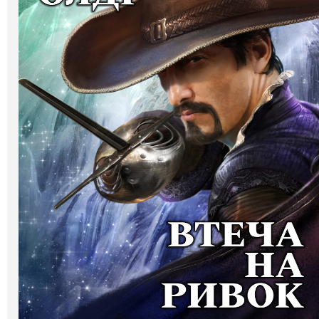
Галерея
Світ Олді