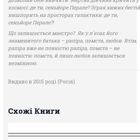
космосі: де ти, сеньйоре Перале? Зграя хижих бесті
нишпорить на просторах галактики: де ти,
сеньйоре Перале?!
Що залишається маестро? Як у п'єсах його
знаменитого батька – рапіра, помста, любов. Втім,
рапіра вже не повністю рапіра, помста – не
повністю помста, й лише любов залишається
незмінною.
Видано в 2015 році (Росія).
Схожі Книги