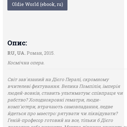
Oldie World (ebook, ru)
Опис:
RU, UA.
Роман, 2015.
Космічна опера.
Світ зав'язаний на Дієго Пералі, скромному
вчителеві фехтування. Велика Помпілія, імперія
людей-вовків, ставить ультиматум: співпраця чи
рабство? Холоднокровні гематри, люди-
комп'ютери, втрачають самовладання, ледве
йдеться про маестро: рятувати чи ліквідувати?
Геній-професор готовий на все, тільки б Дієго
дозволив себе вивчити. Мертва дівчина кричить у