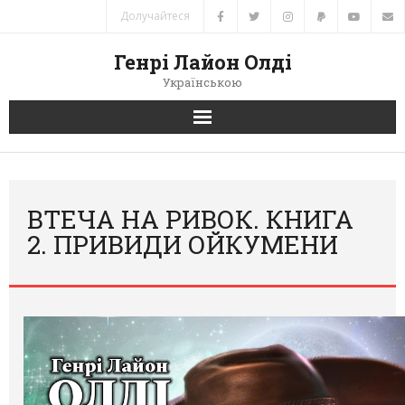
Долучайтеся
Генрі Лайон Олді
Українською
Головна
Новини
ВТЕЧА НА РИВОК. КНИГА
2. ПРИВИДИ ОЙКУМЕНИ
Автори
Книги
Переклади
Зв’язок