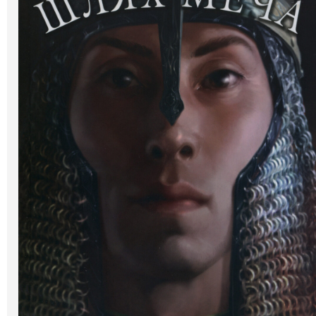
Галерея
Світ Олді