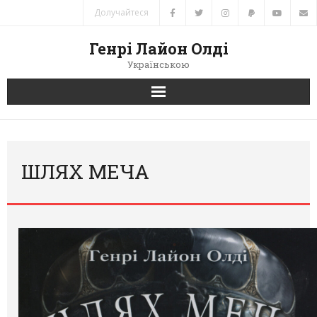
Долучайтеся
Генрі Лайон Олді
Українською
Головна
Новини
ШЛЯХ МЕЧА
Автори
Книги
Переклади
Зв’язок