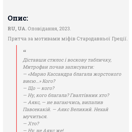
Опис:
RU, UA.
Оповідання, 2023.
Притча за мотивами міфів Стародавньої Греції.
Діставши стилос і воскову табличку,
Митрофан почав записувати:
— «Марно Кассандра благала жорстокого
виєю…» Кого?
— Що — кого?
— Ну, кого благала? Гвалтівник хто?
— Аякс, — не вагаючись, випалив
Павсекакій. — Аякс Великий. Нехай
мучиться.
— Хто?
— Ну, не Аякс же!