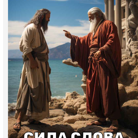
Галерея
Світ Олді