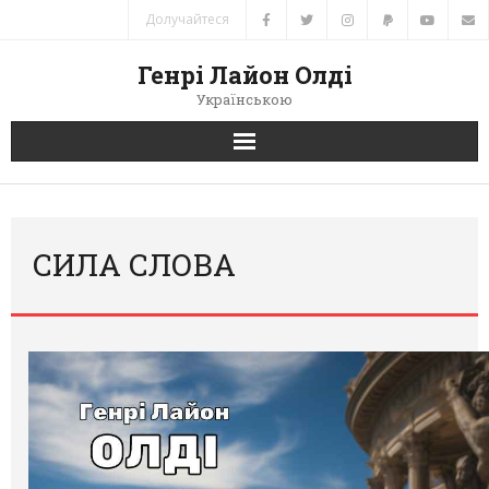
Долучайтеся
Генрі Лайон Олді
Українською
Головна
Новини
СИЛА СЛОВА
Автори
Книги
Переклади
Зв’язок