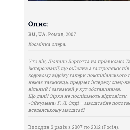
Опис:
RU, UA.
Роман, 2007.
Космічна опера.
Хто він, Лючано Борготта на прізвисько 
імперсонації, що об’їздив з гастролями пі
ходовому відсіку галери помпіліанського га
немає таємниць, предмет інтересу спец-ла
вільний і загнаний у кут обставинами.
Що далі? Зірки не поспішають відповісти.
«Ойкумена» Г. Л. Олді – масштабне полотно
вселенському масштабі.
Виходив 6 разів з 2007 по 2012 (Росія).