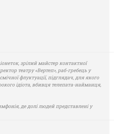
онеток, зрілий майстер контактної
ректор театру «Вертеп», раб-гребець у
смічної флуктуації, підглядач, для якого
окого ідіота, вбивця телепата-найманця,
имфонія, де долі людей представлені у