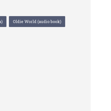
a)
Oldie World (audio book)