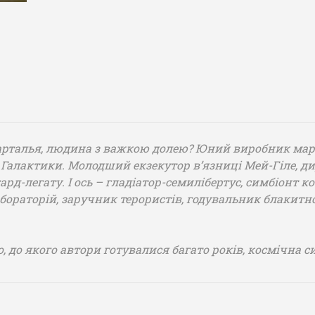
Тарталья, людина з важкою долею? Юний виробник марі
в Галактики. Молодший екзекутор в’язниці Мей-Гіле, ди
рд-легату. І ось – гладіатор-семилібертус, симбіонт ко
бораторій, заручник терористів, годувальник блакитно
, до якого автори готувалися багато років, космічна с