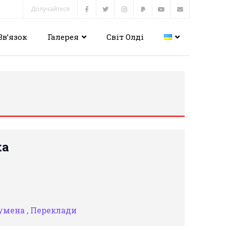
Долучайтеся
Зв’язок
Галерея
Світ Олді
ка
умена ,
Переклади