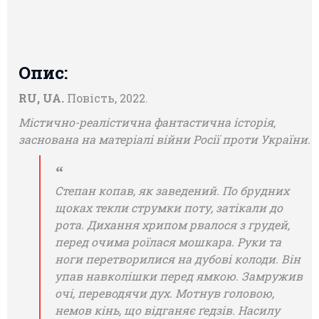
Опис:
RU, UA.
Повість, 2022.
Містично-реалістична фантастична історія,
заснована на матеріалі війни Росії проти України.
Степан копав, як заведений. По брудних
щоках текли струмки поту, затікали до
рота. Дихання хрипом рвалося з грудей,
перед очима роїлася мошкара. Руки та
ноги перетворилися на дубові колоди. Він
упав навколішки перед ямкою. Замружив
очі, переводячи дух. Мотнув головою,
немов кінь, що відганяє ґедзів. Насилу