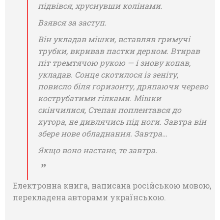
підвівся, хруснувши колінами.
Взявся за заступ.
Він укладав мішки, вставляв гримучі
трубки, вкривав пастки дерном. Втирав
піт тремтячою рукою — і знову копав,
укладав. Сонце скотилося із зеніту,
повисло біля горизонту, дряпаючи черево
кострубатими гілками. Мішки
скінчилися, Степан поплентався до
хутора, не дивлячись під ноги. Завтра він
збере нове обладнання. Завтра…
Якщо воно настане, те завтра.
Електронна книга, написана російською мовою,
перекладена авторами українською.