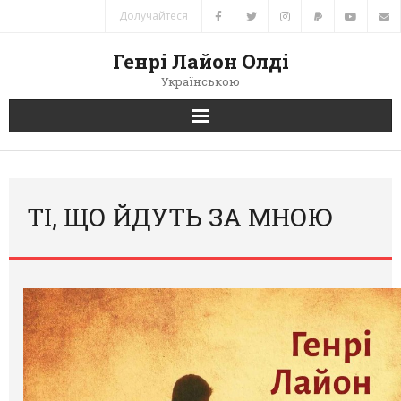
Долучайтеся
Генрі Лайон Олді
Українською
Головна
Новини
ТІ, ЩО ЙДУТЬ ЗА МНОЮ
Автори
Книги
Переклади
Зв’язок