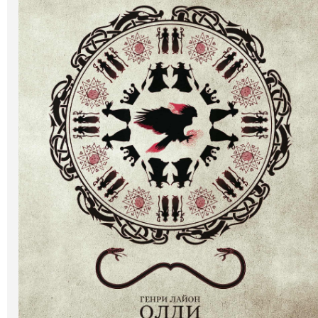
Галерея
Світ Олді