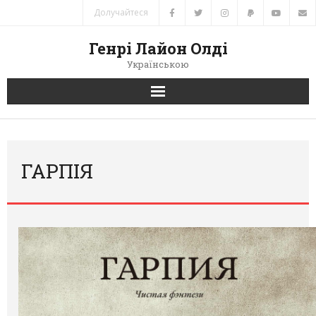
Долучайтеся
Генрі Лайон Олді
Українською
Головна
Новини
ГАРПІЯ
Автори
Книги
Переклади
Зв’язок