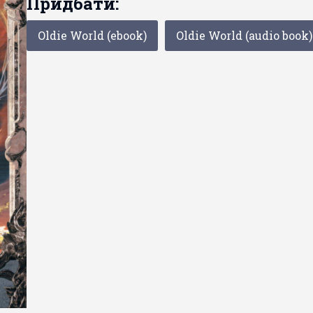
Придбати:
Oldie World (ebook)
Oldie World (audio book)