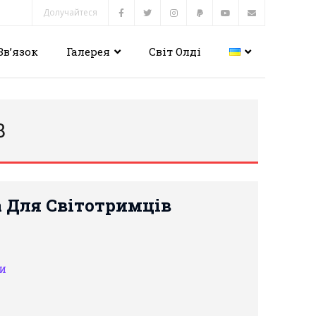
Долучайтеся
Зв’язок
Галерея
Світ Олді
В
а Для Світотримців
и