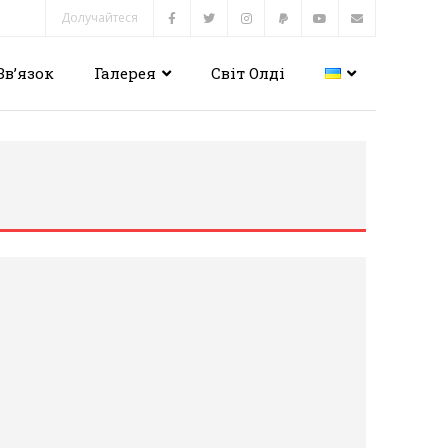
Долучайтеся
Зв’язок
Галерея
Світ Олді
и