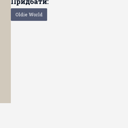
Придбати:
Oldie World