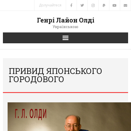
Долучайтеся
Генрі Лайон Олді
Українською
Головна
Новини
ПРИВИД ЯПОНСЬКОГО
ГОРОДОВОГО
Автори
Книги
Переклади
Зв’язок