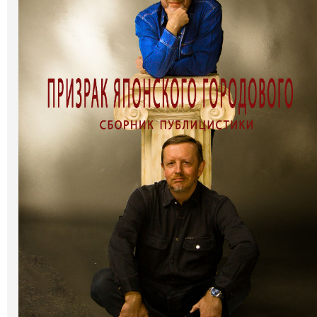
Галерея
Світ Олді