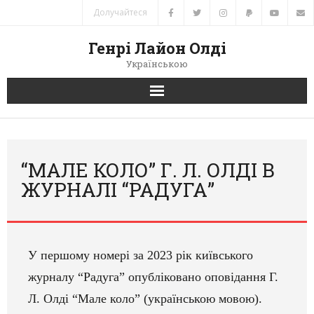
Долучайтеся
Генрі Лайон Олді
Українською
Головна
Новини
“МАЛЕ КОЛО” Г. Л. ОЛДІ В
ЖУРНАЛІ “РАДУГА”
Автори
Книги
У першому номері за 2023 рік київс
ь
кого
Переклади
журналу “Радуга” опубліковано оповідання Г.
Зв’язок
Л. Олді “Мале коло” (українською мовою).