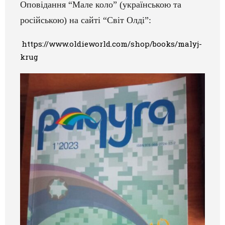
Оповідання “Мале коло” (українською та
Галерея
російською) на сайті “Світ Олді”:
Світ Олді
https://www.oldieworld.com/shop/books/malyj-
krug