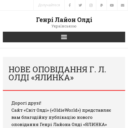
Долучайтеся
Генрі Лайон Олді
Українською
Головна
Новини
НОВЕ ОПОВІДАННЯ Г. Л.
ОЛДІ «ЯЛИНКА»
Автори
Книги
Дорогі друзі!
Переклади
Сайт «Світ Олді» («OldieWorld») представляє
вам благодійну публікацію нового
Зв’язок
оповідання Генрі Лайона Олді
«ЯЛИНКА»