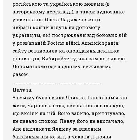
російською та українською мовами (в
Галерея
авторському перекладі), а також аудіозапис
у виконанні Олега Ладиженського.
Світ Олді
Зібрані кошти підуть на допомогу
українцям, які постраждали від бойових дій
у розв’язаній Росією війні. Адміністрація
сайту встановила на оповідання декілька
різних цін. Вибирайте ту, яка вам по кишені.
Допомагаємо один одному, виживаємо
разом.
________________________________
Цитата:
У всьому була винна Ялинка. Павло пам’ятав
живе, чарівне світло, яке наповнювало кулі,
що висіли на ній. Воно вабило, притягувало,
не давало спокою. Павлу його не вистачало.
Але викликати Ялинку за власним
бажанням він не міг, а чекати її появи