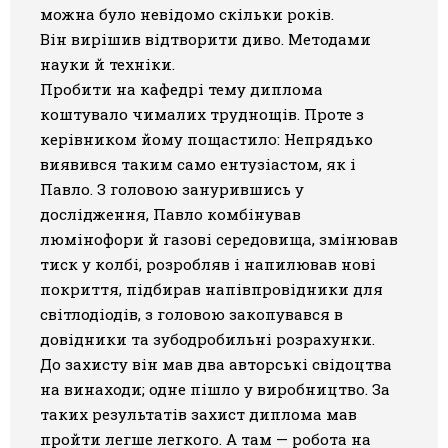
можна було невідомо скільки років.
Він вирішив відтворити диво. Методами
науки й техніки.
Пробити на кафедрі тему диплома
коштувало чималих труднощів. Проте з
керівником йому пощастило: Непрядько
виявився таким само ентузіастом, як і
Павло. З головою занурившись у
дослідження, Павло комбінував
люмінофори й газові середовища, змінював
тиск у колбі, розробляв і напилював нові
покриття, підбирав напівпровідники для
світлодіодів, з головою закопувався в
довідники та зубодробильні розрахунки.
До захисту він мав два авторські свідоцтва
на винаходи; одне пішло у виробництво. За
таких результатів захист диплома мав
пройти легше легкого. А там — робота на