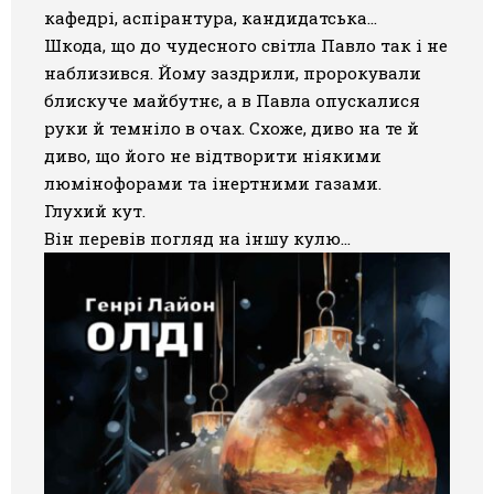
кафедрі, аспірантура, кандидатська…
Шкода, що до чудесного світла Павло так і не
наблизився. Йому заздрили, пророкували
блискуче майбутнє, а в Павла опускалися
руки й темніло в очах. Схоже, диво на те й
диво, що його не відтворити ніякими
люмінофорами та інертними газами.
Глухий кут.
Він перевів погляд на іншу кулю…