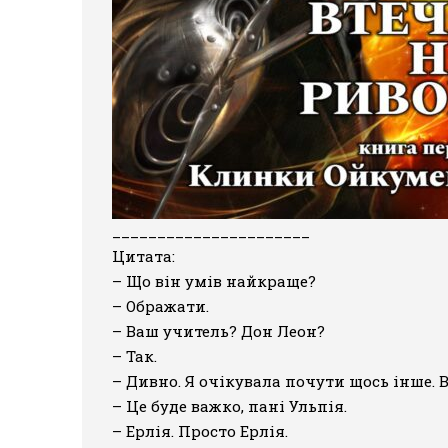
______________________
Цитата:
– Що він умів найкраще?
– Ображати.
– Ваш учитель? Дон Леон?
– Так.
– Дивно. Я очікувала почути щось інше. В
– Це буде важко, пані Ульпія.
– Ерлія. Просто Ерлія.