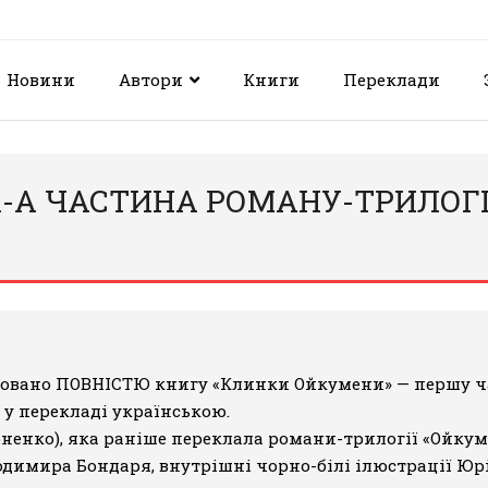
Новини
Автори
Книги
Переклади
-А ЧАСТИНА РОМАНУ-ТРИЛОГІЇ
ковано ПОВНІСТЮ книгу «Клинки Ойкумени»
— першу ч
— у перекладі українською.
ненко), яка раніше переклала романи-трилогії
«Ойкум
димира Бондаря, внутрішні чорно-білі ілюстрації Юрі