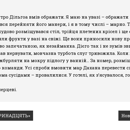
тро Дільгоа вмів ображати. Я маю на увазі – ображати 
вся перейняти його манери, і я в тому числі – марно.
чудово розміщувався стіл, трійця плетених крісел і ще
яли фрукти у вазі на свіжі. Ще вони приносили нову п
 запечатаною, як незайманка. Дієго так і не зумів зв
ав нервувати, мовчазна турбота слуг тривожила. Коли
 жбурляти на мокру підлогу у ванній… За номер, розмі
ор команди. Усі спроби вмовити мар Дахана перевести 
ома сусідами – провалилися. У готелі, як з’ясувалося,
мерцеві.
 ТРИНАДЦЯТЬ»
Нов