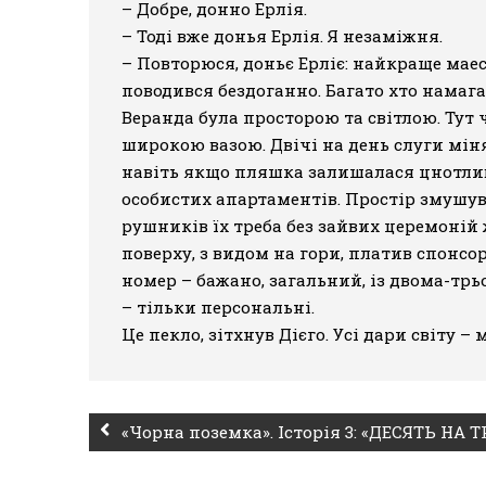
– Добре, донно Ерлія.
– Тоді вже донья Ерлія. Я незаміжня.
– Повторюся, доньє Ерліє: найкраще маес
поводився бездоганно. Багато хто намага
Веранда була просторою та світлою. Тут 
широкою вазою. Двічі на день слуги мін
навіть якщо пляшка залишалася цнотливо
особистих апартаментів. Простір змушув
рушників їх треба без зайвих церемоній
поверху, з видом на гори, платив спонс
номер – бажано, загальний, із двома-трь
– тільки персональні.
Це пекло, зітхнув Дієго. Усі дари світу – 
«Чорна поземка». Історія 3: «ДЕСЯТЬ НА