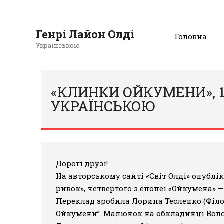
Генрі Лайон Олді
Головна
Українською
«КЛИНКИ ОЙКУМЕНИ», 1
УКРАЇНСЬКОЮ
Дорогі друзі!
На авторському сайті «Світ Олді»
опублі
ривок», четвертого з епопеї «Ойкумена» 
Переклад зробила Лорина Тесленко (Філо
Ойкумени”
. Малюнок на обкладинці Воло