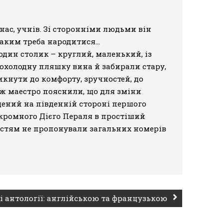
нас, учнів. Зі сторонніми людьми він
 Таким треба народитися…
 один столик – круглий, маленький, із
рохолодну пляшку вина й забирали стару,
икнути до комфорту, зручностей, до
 ж маестро пояснили, що для зміни
щений на південній стороні першого
скромного Дієго Пераля в простіший
 гостям не пропонували загальних номерів
і антології: англійською та французькою