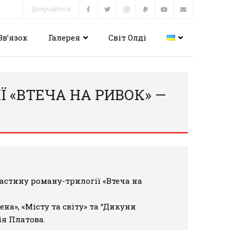
Долучайтеся
Зв’язок
Галерея
Світ Олді
 «ВТЕЧА НА РИВОК» —
астину роману-трилогії «Втеча на
ена»
,
«Місту та світу»
та
“Дикуни
я Платова.