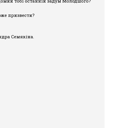
відомий тобі останній задум Молодшого?
може призвести?
ндра Семякіна.