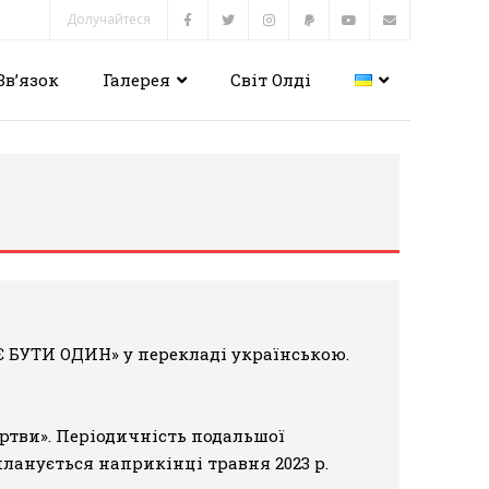
Долучайтеся
Зв’язок
Галерея
Світ Олді
Є БУТИ ОДИН»
у перекладі українською.
ртви». Періодичність подальшої
планується наприкінці травня 2023 р.