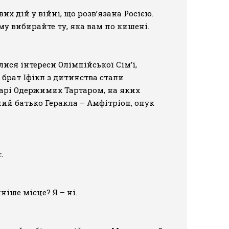
 дій у війні, що розв’язана Росією.
ому вибирайте ту, яка вам по кишені.
ися інтереси Олімпійської Сім’ї,
 брат Іфікл з дитинства стали
тарі Одержимих Тартаром, на яких
ий батько Геракла – Амфітріон, онук
.
ніше місце? Я – ні.