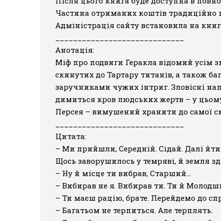
Після цього книга буде доступна в повно
Частина отриманих коштів традиційно під
Адміністрація сайту встановила на книгу 
_____________________________
Анотація:
Міф про подвиги Геракла відомий усім зм
скинутих до Тартару титанів, а також ба
заручниками чужих інтриг. Зловісні нап
димиться кров людських жертв – у цьому
Персея – вимушений хранити до самої сме
_____________________________
Цитата:
– Ми прийшли, Середній. Сідай. Далі йти 
Щось заворушилось у темряві, й земля з
– Ну й місце ти вибрав, Старший…
– Вибирав не я. Вибирав ти. Ти й Молодший
– Ти маєш рацію, брате. Перейдемо до спр
– Багатьом не терпиться. Але терплять.