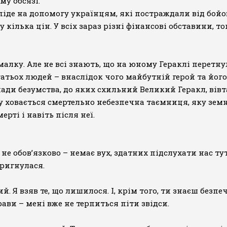
му обсязі.
е на допомогу українцям, які постраждали від бойових
кілька цін. У всіх зараз різні фінансові обставини, т
алку. Але не всі знають, що на юному Гераклі перетнул
гатьох людей – внаслідок чого майбутній герой та його
ади безумства, до яких схильний Великий Геракл, вів
 ховається смертельно небезпечна таємниця, яку земн
рті і навіть після неї.
не обов’язково – немає вух, здатних підслухати нас тут
дригнулася.
. Я взяв те, що лишилося. І, крім того, ти знаєш безпеч
ави – мені вже не терпиться піти звідси.