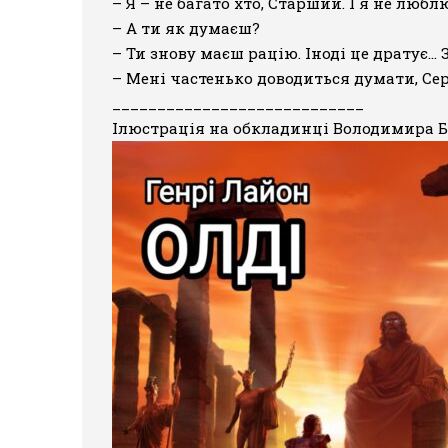
– Я – не багато хто, Старший. І я не лю
– А ти як думаєш?
– Ти знову маєш рацію. Іноді це дратує… 
– Мені частенько доводиться думати, Се
____________________________
Ілюстрація на обкладинці Володимира Б