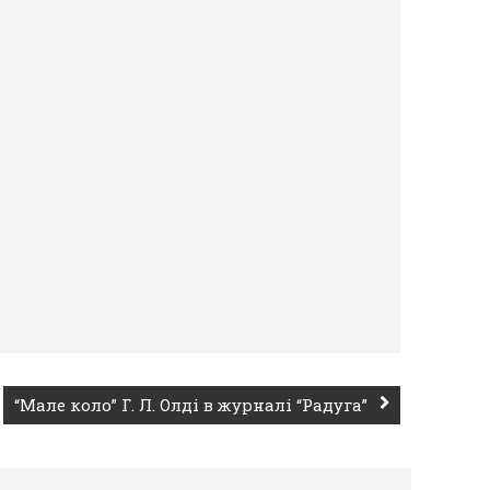
“Мале коло” Г. Л. Олді в журналі “Радуга”