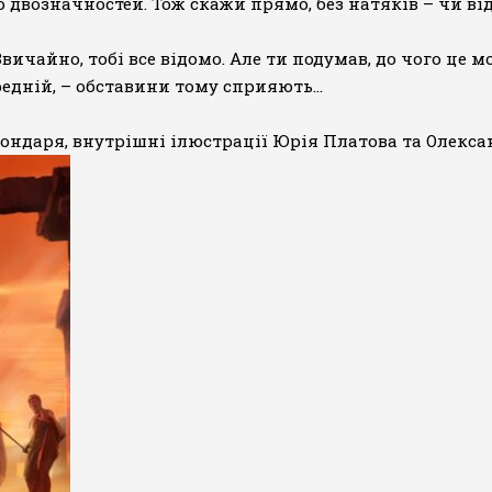
блю двозначностей. Тож скажи прямо, без натяків – чи 
Звичайно, тобі все відомо. Але ти подумав, до чого це 
редній, – обставини тому сприяють…
ондаря, внутрішні ілюстрації Юрія Платова та Олекса