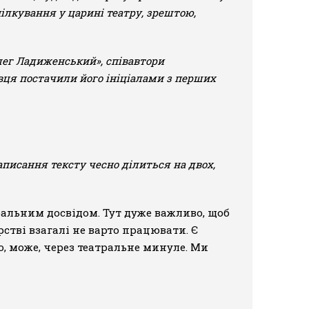
пілкування у царині театру, зрештою,
лег Ладиженський», співавтори
вця постачили його ініціалами з перших
аписання тексту чесно ділиться на двох,
ральним досвідом. Тут дуже важливо, щоб
рстві взагалі не варто працювати. Є
о, може, через театральне минуле. Ми