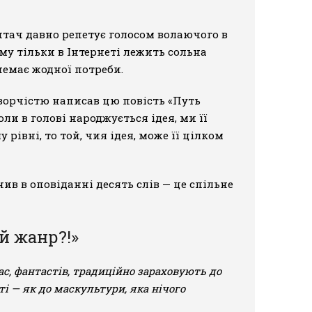
Читач давно репетує голосом волаючого в
ому тільки в Інтернеті лежить сольна
немає жодної потреби.
творчістю написав цю повість «Путь
оли в голові народжується ідея, ми її
рівні, то той, чия ідея, може її цілком
нив в оповіданні десять слів — це спільне
й жанр?!»
вас, фантастів, традиційно зараховують до
і — як до маскультури, яка нічого