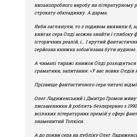
низькопробного виробу на літературному ри
строкату обкладинку. А дарма.
Якби заглянули, то з подивом виявили б, щ
книгах сера Олді можна знайти і глибоку ф
історичних реалій, і… І крутий фантастичн
серйозна книжка зобов’язана бути нудною 
А чималі тиражі книжок Олді розходяться д
граматики, запитання: «У вас нових Олдів 
Прізвище фантастичного сера читачі відмі
Олег Ладиженський і Дмитро Громов живуть
письменники й роблять безперервно з 1990 
всіляких літературних премій у сфері фан
знаменитий Толкієн.
А до появи сера на публіку Олег Ладиженсь