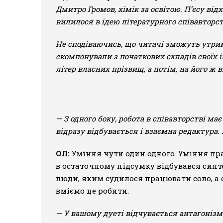
Дмитро Громов, хімік за освітою. П’єсу від
вилилося в ідею літературного співавторст
Не сподіваючись, що читачі зможуть утрим
скомпонували з початкових складів своїх 
літер власних прізвищ, а потім, на його ж 
— З одного боку, робота в співавторстві м
відразу відбувається і взаємна редактура.
ОЛ:
Уміння чути один одного. Уміння пра
в остаточному підсумку відбувався синтез
люди, яким судилося працювати соло, а є
вміємо це робити.
— У вашому дуеті відчувається антагонізм ф