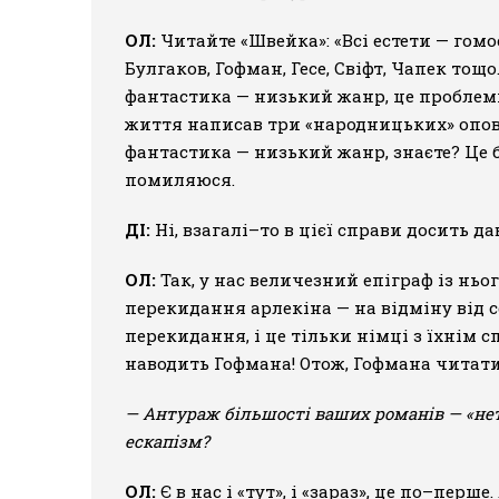
ОЛ:
Читайте «Швейка»: «Всі естети — гомо
Булгаков, Гофман, Гесе, Свіфт, Чапек тощ
фантастика — низький жанр, це проблеми
життя написав три «народницьких» оповід
фантастика — низький жанр, знаєте? Це б
помиляюся.
ДІ:
Ні, взагалі–то в цієї справи досить д
ОЛ:
Так, у нас величезний епіграф із ньо
перекидання арлекіна — на відміну від с
перекидання, і це тільки німці з їхнім
наводить Гофмана! Отож, Гофмана читатим
— Антураж більшості ваших романів — «нетут
ескапізм?
ОЛ:
Є в нас і «тут», і «зараз», це по–перш