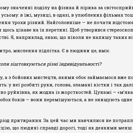
ьному значенні поділу на фізика й лірика за світосприй
ьому: в їжі, музиці, в одязі, в улюблених фільмах тощ
лення трохи різний. Найголовніше — не почати відстою
и щось цікаве на їх перетині. Щоб утворився стереоско
рстві. Я, наприклад, знаю, що ніколи не напишу таких в
тро, мислення підлітка. Є в людини це, вміє.
коли зіштовхуються різні індивідуальності?
ру, а з бойових мистецтв, якими обоє займаємося вже п
ть: у неї розбиті руки, голова, зламані кістки і так д
о руйнівна, як жодна із жорсткостей. Цунамі — «м’яка во
 з обох боків — вони перемішуються, а не знищують одне
 період притирання. За цей час ми навчилися не потра
нденцію, що людині справді дорогі, тоді як деякими м