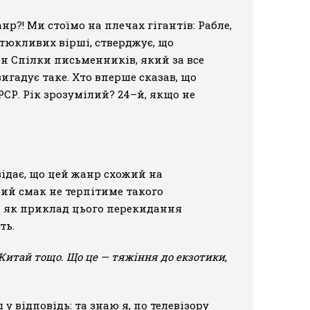
р?! Ми стоїмо на плечах гігантів: Рабле,
матюкливих вірші, стверджує, що
н Спілки письменників, який за все
игадує таке. Хто вперше сказав, що
СР. Рік зрозумілий? 24–й, якщо не
овідає, що цей жанр схожий на
рий смак не терпітиме такого
І як приклад цього перекидання
ть.
, Китай тощо. Що це — тяжіння до екзотики,
ш у відповідь: та знаю я, по телевізору