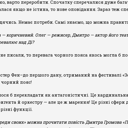
но, варто переробити. Спочатку сперечалися дуже багат
ася якщо не істина, то нове оповідання. Зараз теж спе
дячись. Немає потреби. Самі знаємо, що можна правити
а — коричневий. Олег — режисер, Дмитро — актор його теат
ревалює над Ді?
 не писали, то перевага чорного пояса якось могла б п
айстер Фен–до першого дану, отриманий на фестивалі «Зо
й чорний пояс!
лося б перекладати як антагоністичні. Це кардинальн
гента й оркестру — але це ж марення! Це різні сфери ді
різні функції.
еди своих» можна прочитати повість Дмитра Громова «Пу