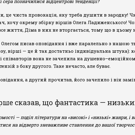
і сера позначилися відцентрові тенденції?
ди, це чиста провокація, яку треба душити в зародку! 
тач, хочу окрему збірку віршів Олега Ладиженського! Ч
се життя, Діма в них не вторгається, тому що в цьому 
 з Олегом писав оповідання і вже паралельно з нашою 
зу, вірші — це й так достатньо індивідуальна штука): к
і співавторів вона не зачепила на душевно–емоційному 
нзій з боку другого. Таке нечасто, але буває.
овідання, а другий прочитав, його зачепило і він замі
рше сказав, що фантастика — низьки
омості — поділ літератури на «високі» і «низькі» жанри, і 
ися на відверто зневажливе ставлення до вашої творчост