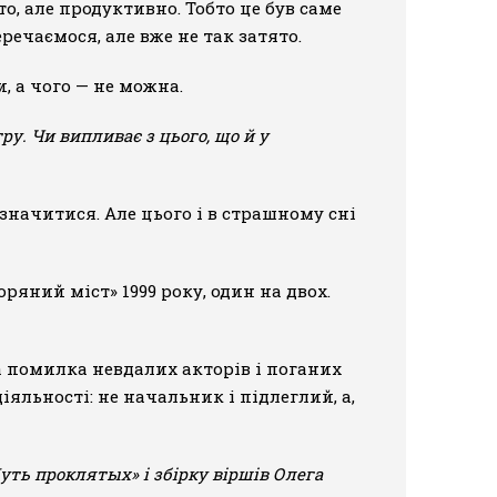
о, але продуктивно. Тобто це був саме
речаємося, але вже не так затято.
, а чого — не можна.
ру. Чи випливає з цього, що й у
означитися. Але цього і в страшному сні
ряний міст» 1999 року, один на двох.
а помилка невдалих акторів і поганих
яльності: не начальник і підлеглий, а,
ть проклятых» і збірку віршів Олега