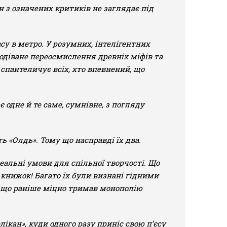
н з означених критиків не заглядає під
су в метро. У розумних, інтелігентних
подіване переосмислення древніх міфів та
 спантеличує всіх, хто впевнений, що
одне й те саме, сумнівне, з погляду
 «Олдь». Тому що насправді їх два.
еальні умови для спільної творчості. Що
 книжок! Багато їх були визнані гідними
а що раніше міцно тримав монополію
ікан», куди одного разу приніс свою п’єсу