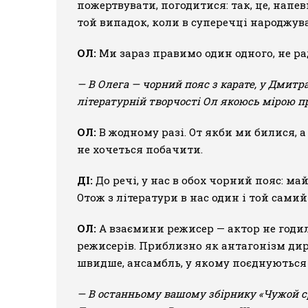
пожертвувати, погодитися: так, це, напев
той випадок, коли в суперечці народжувал
ОЛ:
Ми зараз правимо один одного, не ра
— В Олега — чорний пояс з карате, у Дмитр
літературній творчості Ол якоюсь мірою п
ОЛ:
В жодному разі. От якби ми билися, а
не хочеться побачити.
ДІ:
До речі, у нас в обох чорний пояс: м
Отож з літератури в нас один і той сами
ОЛ:
А взаємини режисер — актор не годи
режисерів. Приблизно як антагонізм дири
швидше, ансамбль, у якому поєднуються 
— В останньому вашому збірнику «Чужой ср