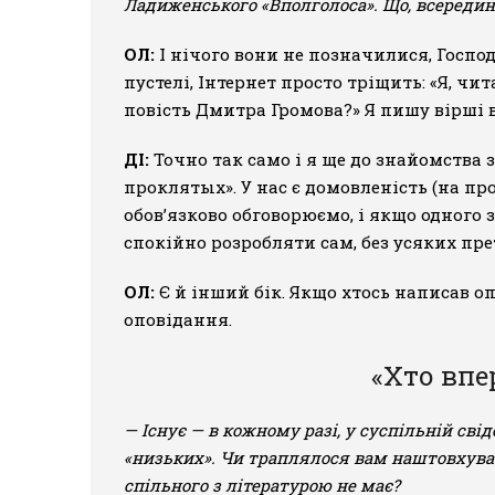
Ладиженського «Вполголоса». Що, всередин
ОЛ:
І нічого вони не позначилися, Госпо
пустелі, Інтернет просто тріщить: «Я, чи
повість Дмитра Громова?» Я пишу вірші в
ДІ:
Точно так само і я ще до знайомства
проклятых». У нас є домовленість (на про
обов’язково обговорюємо, і якщо одного з
спокійно розробляти сам, без усяких прете
ОЛ:
Є й інший бік. Якщо хтось написав оп
оповідання.
«Хто впе
— Існує — в кожному разі, у суспільній свід
«низьких». Чи траплялося вам наштовхуват
спільного з літературою не має?