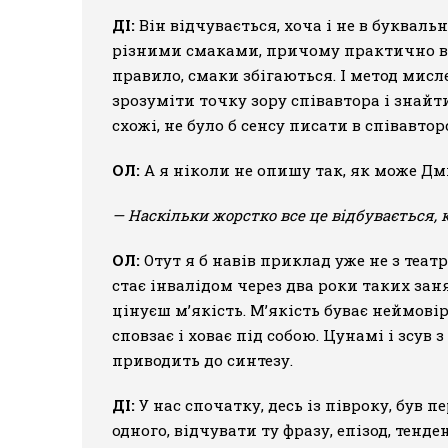
ДІ:
Він відчувається, хоча і не в буквал
різними смаками, причому практично в ус
правило, смаки збігаються. І метод мис
зрозуміти точку зору співавтора і знайт
схожі, не було б сенсу писати в співавто
ОЛ:
А я ніколи не опишу так, як може Дми
— Наскільки жорстко все це відбувається, 
ОЛ:
Отут я б навів приклад уже не з теат
стає інвалідом через два роки таких заня
цінуєш м’якість. М’якість буває неймовірн
сповзає і ховає під собою. Цунамі і зсув
приводить до синтезу.
ДІ:
У нас спочатку, десь із півроку, був
одного, відчувати ту фразу, епізод, те