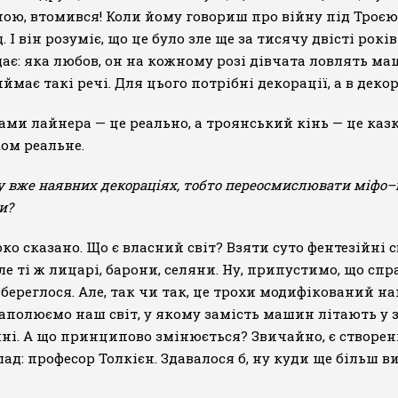
ною, втомився! Коли йому говориш про війну під Троєю
І він розуміє, що це було зле ще за тисячу двісті рок
дає: яка любов, он на кожному розі дівчата ловлять ма
має такі речі. Для цього потрібні декорації, а в деко
ми лайнера — це реально, а троянський кінь — це казка
ком реальне.
у вже наявних декораціях, тобто переосмислювати міфо–іс
и?
ко сказано. Що є власний світ? Взяти суто фентезійні 
 ті ж лицарі, барони, селяни. Ну, припустимо, що спра
збереглося. Але, так чи так, це трохи модифікований наш
аполюємо наш світ, у якому замість машин літають у з
ічні. А що принципово змінюється? Звичайно, є створені 
д: професор Толкієн. Здавалося б, ну куди ще більш виг