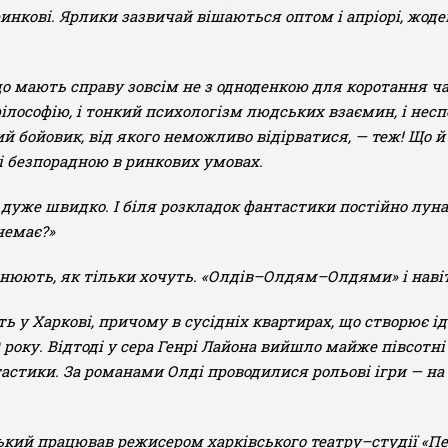
нкові. Ярлики зазвичай вішаються оптом і апріорі, жоде
о мають справу зовсім не з одноденкою для коротання ча
ілософію, і тонкий психологізм людських взаємин, і нес
ий бойовик, від якого неможливо відірватися, — теж! Що й
і безпорадною в ринкових умовах.
уже швидко. І біля розкладок фантастики постійно лунає 
немає?»
нюють, як тільки хочуть. «Олдів–Олдям–Олдями» і навіть
 у Харкові, причому в сусідніх квартирах, що створює ід
року. Відтоді у сера Генрі Лайона вийшло майже півсотні
тастики. За романами Олді проводилися рольові ігри — н
кий працював режисером харківського театру–студії «Пел