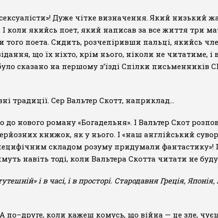
сексуалісти»! Дуже чітке визначення. Який низький жан
о. І коли якийсь поет, який написав за все життя три 
 того поета. Сидить, розчепіривши пальці, якийсь чле
ання, що їх ніхто, крім нього, ніколи не читатиме, і в
уло сказано на першому з’їзді Спілки письменників СР
авні традиції. Сер Вальтер Скотт, наприклад…
го до нового роману «Богадельня». І Вальтер Скот розп
ерйозних книжок, як у нього. І «наш англійський суво
 специфічним складом розуму придумали фантастику»! 
уть навіть тоді, коли Вальтера Скотта читати не буду
ешній» і в часі, і в просторі. Стародавня Греція, Японія
е. А по–друге, коли кажеш комусь, що війна — це зле, чує