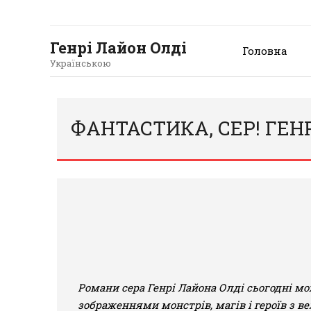
Генрі Лайон Олді
Головна
Українською
ФАНТАСТИКА, СЕР! ГЕН
Романи сера Генрі Лайона Олді сьогодні м
зображеннями монстрів, магів і героїв з 