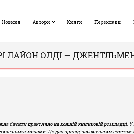
Новини
Автори
Книги
Переклади
РІ ЛАЙОН ОЛДІ — ДЖЕНТЛЬМЕН
ожна бачити практично на кожній книжковій розкладці. У
величезними мечами. Це дає привід високочолим естетам 