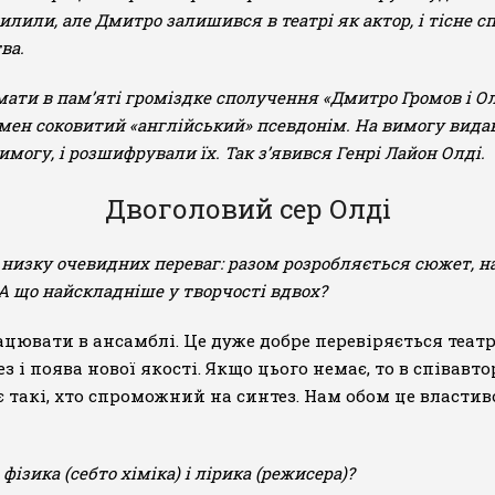
хилили, але Дмитро залишився в театрі як актор, і тісне с
ва.
ати в пам’яті громіздке сполучення «Дмитро Громов і О
імен соковитий «англійський» псевдонім. На вимогу вида
вимогу, і розшифрували їх. Так з’явився Генрі Лайон Олді.
Двоголовий сер Олді
ає низку очевидних переваг: разом розробляється сюжет, н
 А що найскладніше у творчості вдвох?
цювати в ансамблі. Це дуже добре перевіряється теат
 і поява нової якості. Якщо цього немає, то в співавто
 такі, хто спроможний на синтез. Нам обом це властив
ізика (себто хіміка) і лірика (режисера)?