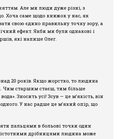
няттям. Але ми люди дуже різні, з
о. Хоча саме щодо книжок у нас, як
вати свою єдино правильну точку зору, а
пічний ефект. Якби ми були однакові і
іршів, які напише Олег.
онад 20 років. Якщо жорстко, то людина
алі. Чим старшим стаєш, тим більше
да». Зносить усі! Зсув — це м’якість, він
 одного. У нас радше це м’який опір, що
пляти пальцями в больові точки один
енш істотними дрібницями людина може