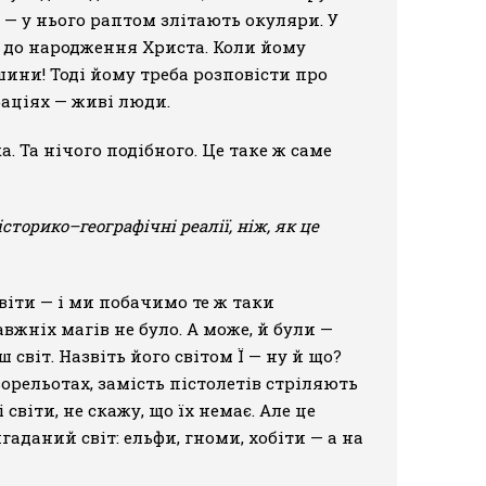
 — у нього раптом злітають окуляри. У
ів до народження Христа. Коли йому
шини! Тоді йому треба розповісти про
раціях — живі люди.
. Та нічого подібного. Це таке ж саме
торико–географічні реалії, ніж, як це
світи — і ми побачимо те ж таки
вжніх магів не було. А може, й були —
 світ. Назвіть його світом Ї — ну й що?
орельотах, замість пістолетів стріляють
світи, не скажу, що їх немає. Але це
аданий світ: ельфи, гноми, хобіти — а на