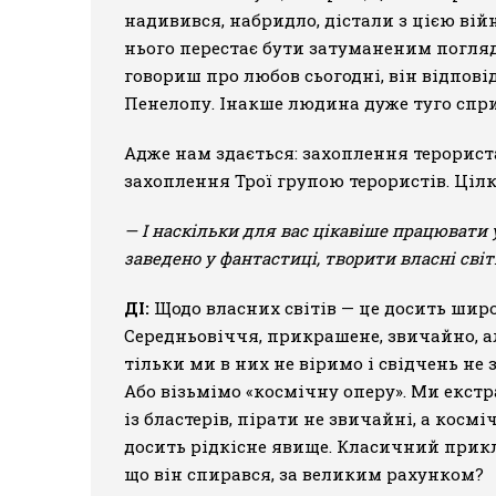
надивився, набридло, дістали з цією вій
нього перестає бути затуманеним погляд. 
говориш про любов сьогодні, він відпові
Пенелопу. Інакше людина дуже туго сприй
Адже нам здається: захоплення терориста
захоплення Трої групою терористів. Ціл
— І наскільки для вас цікавіше працювати 
заведено у фантастиці, творити власні світ
ДІ:
Щодо власних світів — це досить широ
Середньовіччя, прикрашене, звичайно, але
тільки ми в них не віримо і свідчень не 
Або візьмімо «космічну оперу». Ми екстр
із бластерів, пірати не звичайні, а косм
досить рідкісне явище. Класичний прикла
що він спирався, за великим рахунком?