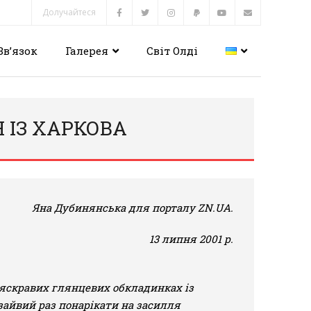
Долучайтеся
Зв’язок
Галерея
Світ Олді
 ІЗ ХАРКОВА
Яна Дубинянська
для порталу
ZN.UA
.
13 липня 2001 р.
 яскравих глянцевих обкладинках із
зайвий раз понарікати на засилля