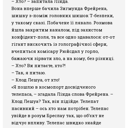
– Хто? – запитала Лінда.
Вона вперше бачила Зигмунда Фрейрена,
шишку з-поміж головних шишок Т-безпеки,
у такому сказі. Побачене її лякало. Розмова
йшла закритим каналом, під захистом
конфідент-поля, та все одно здавалося: от-от
гігант вискочить із голографічної сфери,
вчепиться комісару Рюйсдал у горло,
бажаючи зірвати зло, а на кому, без різниці.
– Хто? Ви питаєте, хто?!
– Так, я питаю.
– Клод Лешуа, от хто!
«Я пошлю в космопорт досвідченого
телепаса, – згадала Лінда слова Фрейрена. –
Клод Лешуа? Так, він підійде. Телепат
пасивний – ось хто нам потрібен. Телепас
увійде в розум Бреслау так, що об’єкт не
відчує впливу. Телепас швидко знайде