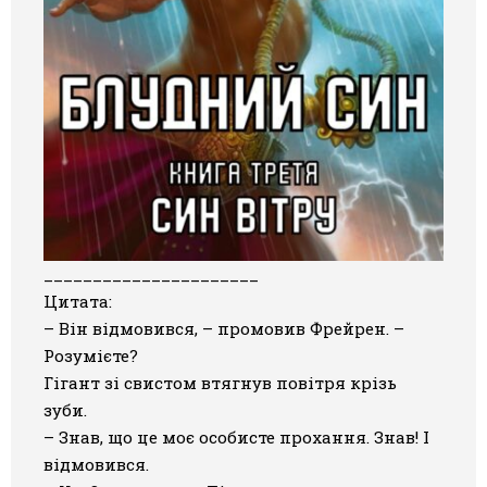
______________________
Цитата:
– Він відмовився, – промовив Фрейрен. –
Розумієте?
Гігант зі свистом втягнув повітря крізь
зуби.
– Знав, що це моє особисте прохання. Знав! І
відмовився.