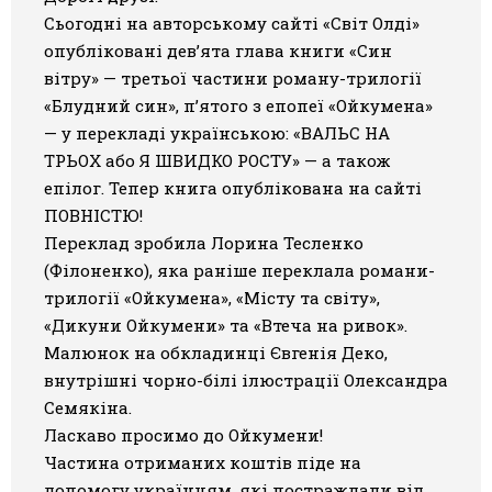
Сьогодні на авторському сайті «Світ Олді»
Галерея
опубліковані дев’ята глава
книги «Син
вітру»
— третьої частини роману-трилогії
Світ Олді
«Блудний син», п’ятого з епопеї «Ойкумена»
— у перекладі українською: «ВАЛЬС НА
ТРЬОХ або Я ШВИДКО РОСТУ» — а також
епілог. Тепер
книга опублікована на сайті
ПОВНІСТЮ
!
Переклад зробила Лорина Тесленко
(Філоненко), яка раніше переклала романи-
трилогії
«Ойкумена»
,
«Місту та світу»
,
«Дикуни Ойкумени»
та
«Втеча на ривок»
.
Малюнок на обкладинці Євгенія Деко,
внутрішні чорно-білі ілюстрації Олександра
Семякіна.
Ласкаво просимо до Ойкумени!
Частина отриманих коштів піде на
допомогу українцям, які постраждали від