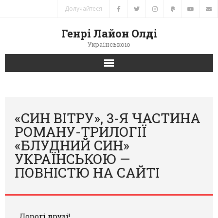
Долучайтеся
Генрі Лайон Олді
Українською
Головна
Новини
«СИН ВІТРУ», 3-Я ЧАСТИНА
РОМАНУ-ТРИЛОГІЇ
Автори
«БЛУДНИЙ СИН»
УКРАЇНСЬКОЮ —
Книги
ПОВНІСТЮ НА САЙТІ
Переклади
Зв’язок
Дорогі друзі!