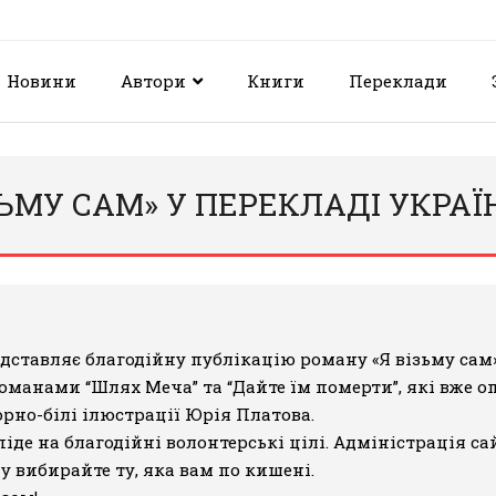
Новини
Автори
Книги
Переклади
ІЗЬМУ САМ» У ПЕРЕКЛАДІ УКРА
едставляє
благодійну публікацію роману «Я візьму сам
 романами
“Шлях Меча”
та
“Дайте їм померти”
, які вже о
рно-білі ілюстрації Юрія Платова.
е на благодійні волонтерські цілі. Адміністрація сай
му вибирайте ту, яка вам по кишені.