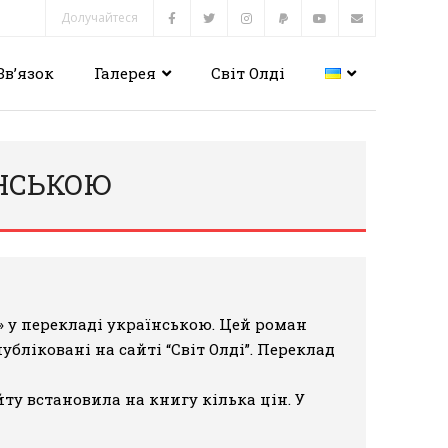
Долучайтеся
Зв’язок
Галерея
Світ Олді
ЇНСЬКОЮ
» у перекладі українською
. Цей роман
публіковані на сайті “Світ Олді”. Переклад
ту встановила на книгу кілька цін. У