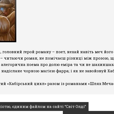
 головний герой роману – поет, нехай навіть меч його 
лді – читаючи роман, не помічаєш різниці між прозою, 
ча алегорична поема про долю еміра та чи не шахиншах
, надіслане чорною магією фарра; і як не завойовуй К
ий «Кабірський цикл» разом із романами
«Шлях Меча
ністю, єдиним файлом на сайті “Світ Олді”