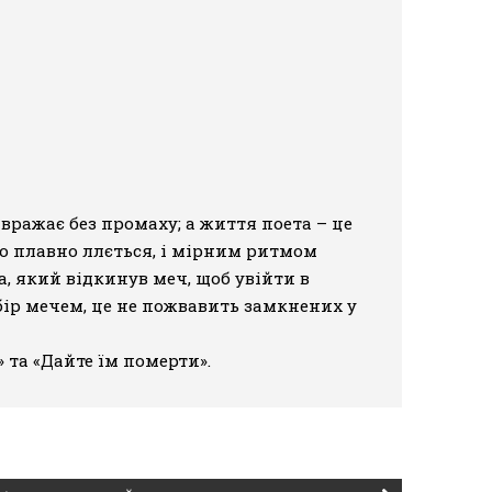
вражає без промаху; а життя поета – це
що плавно ллється, і мірним ритмом
а, який відкинув меч, щоб увійти в
абір мечем, це не пожвавить замкнених у
»
та
«Дайте їм померти»
.