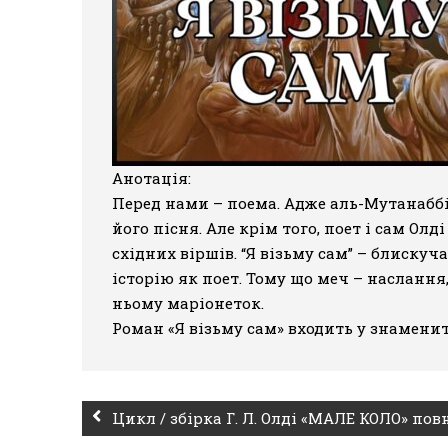
Анотація:
Перед нами – поема. Адже аль-Мутанаббі,
його пісня. Але крім того, поет і сам О
східних віршів. “Я візьму сам” – блиску
історію як поет. Тому що меч – наслання
ньому маріонеток.
Роман
«Я візьму сам»
входить у знаменит
Цикл / збірка Г. Л. Олді «МАЛЕ КОЛО» пов