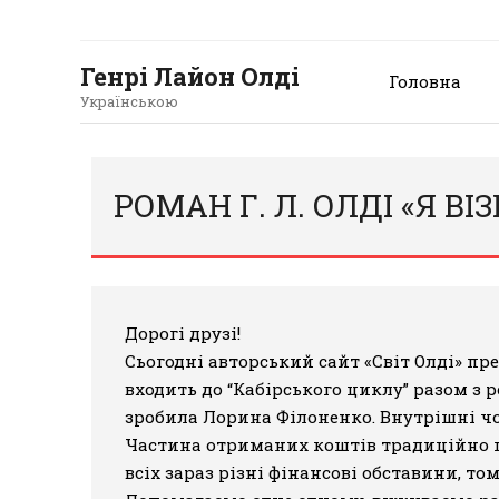
Генрі Лайон Олді
Головна
Українською
РОМАН Г. Л. ОЛДІ «Я В
Дорогі друзі!
Сьогодні авторський сайт «Світ Олді» пр
входить до “Кабірського циклу” разом з
зробила Лорина Філоненко. Внутрішні чо
Частина отриманих коштів традиційно під
всіх зараз різні фінансові обставини, то