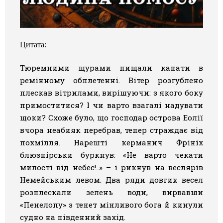
Цитата:
Тюремними щурами пищали канати в
ремінному обплетенні. Вітер розгублено
плескав вітрилами, вирішуючи: з якого боку
примоститися? І чи варто взагалі надувати
щоки? Схоже було, що господар острова Еолії
вчора неабияк перебрав, тепер страждає від
похмілля. Нарешті керманич Фрініх
блюзнірськи буркнув: «Не варто чекати
милості від небес!..» – і рикнув на веслярів
Немейським левом. Два ряди довгих весел
розплескали зелень води, вирвавши
«Пенелопу» з тенет мінливого бога й кинули
судно на південний захід.