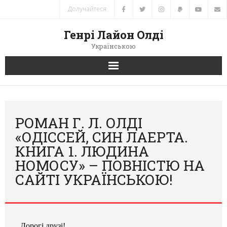
Долучайтеся
Генрі Лайон Олді
Українською
Головна
Новини
РОМАН Г. Л. ОЛДІ
«ОДІССЕЙ, СИН ЛАЕРТА.
Автори
КНИГА 1. ЛЮДИНА
НОМОСУ» – ПОВНІСТЮ НА
Книги
САЙТІ УКРАЇНСЬКОЮ!
Переклади
Зв’язок
Дорогі друзі!