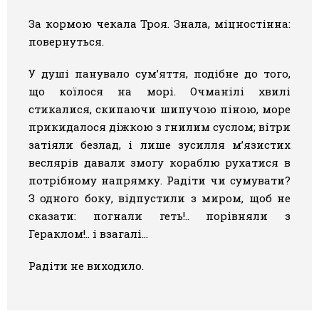
За кормою чекала Троя. Знала, міцностінна:
повернуться.
У душі панувало сум’яття, подібне до того,
що коїлося на морі. Очманілі хвилі
стикалися, скипаючи шипучою піною, море
прикидалося діжкою з гнилим суслом; вітри
затіяли безлад, і лише зусилля м’язистих
веслярів давали змогу кораблю рухатися в
потрібному напрямку. Радіти чи сумувати?
З одного боку, відпустили з миром, щоб не
сказати: погнали геть!.. порівняли з
Гераклом!.. і взагалі…
Радіти не виходило.