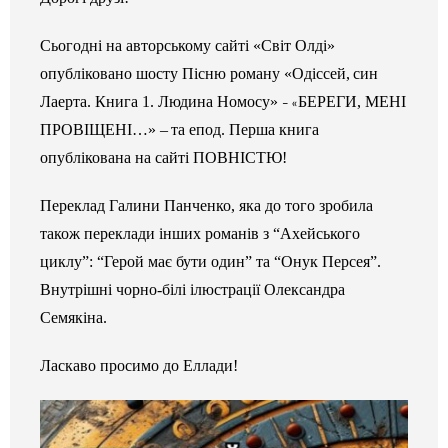
Галерея
Сьогодні на авторському сайті «Світ Олді»
Світ Олді
опубліковано шосту Пісню роману «Одіссей,
син
Лаерта.
Книга 1. Людина Номосу
»
БЕРЕГИ, МЕНІ
– «
ПРОВІЩЕНІ…»
–
та епод.
Перша книга
опублікована на сайті ПОВНІСТЮ!
Переклад Галини Панченко, яка до того зробила
також переклади інших романів з “Ахейського
циклу”: “Герой має бути один” та “Онук Персея”.
Внутрішні чорно-білі ілюстрації Олександра
Семякіна.
Ласкаво просимо до Еллади!