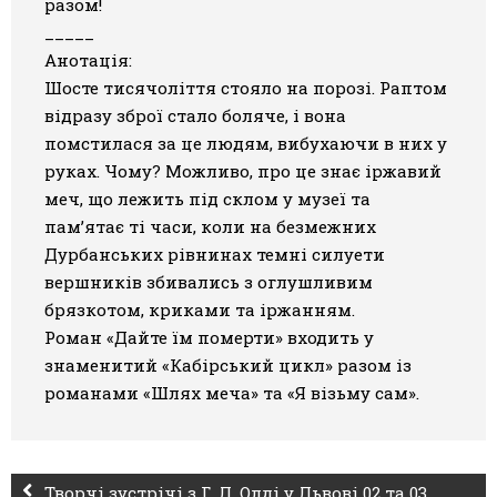
разом!
_____
Анотація:
Шосте тисячоліття стояло на порозі. Раптом
відразу зброї стало боляче, і вона
помстилася за це людям, вибухаючи в них у
руках. Чому? Можливо, про це знає іржавий
меч, що лежить під склом у музеї та
пам’ятає ті часи, коли на безмежних
Дурбанських рівнинах темні силуети
вершників збивались з оглушливим
брязкотом, криками та іржанням.
Роман «Дайте їм померти» входить у
знаменитий «Кабірський цикл» разом із
романами «Шлях меча» та «Я візьму сам».
Творчі зустрічі з Г. Л. Олді у Львові 02 та 03