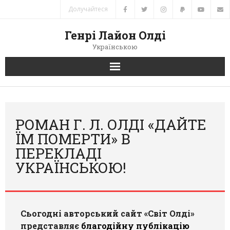
Долучайтеся
Генрі Лайон Олді
Українською
Головна
Новини
РОМАН Г. Л. ОЛДІ «ДАЙТЕ
ЇМ ПОМЕРТИ» В
Автори
ПЕРЕКЛАДІ
УКРАЇНСЬКОЮ!
Книги
Переклади
Сьогодні авторський сайт «Світ Олді»
Зв’язок
представляє
благодійну публікацію