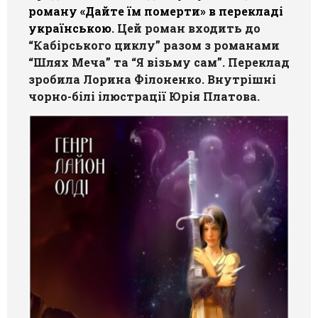
роману «Дайте їм померти» в перекладі
Галерея
українською
. Цей роман входить до
“Кабірського циклу” разом з романами
Світ Олді
“Шлях Меча” та “Я візьму сам”. Переклад
зробила Лорина Філоненко. Внутрішні
чорно-білі ілюстрації Юрія Платова.