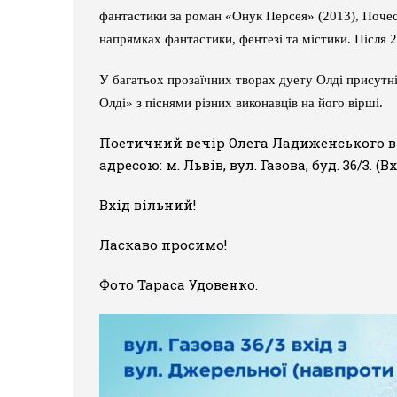
фантастики за роман «Онук Персея» (2013), Почес
напрямках фантастики, фентезі та містики. Після 2
У багатьох прозаїчних творах дуету Олді присутні
Олді» з піснями різних виконавців на його вірші.
Поетичний вечір Олега Ладиженського від
адресою: м. Львів, вул. Газова, буд. 36/3. (
Вхід вільний!
Ласкаво просимо!
Фото Тараса Удовенко.