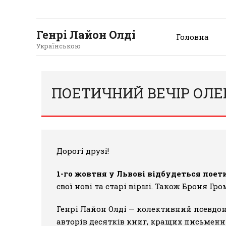
Генрі Лайон Олді
Головна
Українською
ПОЕТИЧНИЙ ВЕЧІР ОЛЕ
Дорогі друзі!
1-го жовтня у Львові відбудеться пое
свої нові та старі вірші. Також Броня Гро
Генрі Лайон Олді — колективний псевдо
авторів десятків книг, кращих письменни