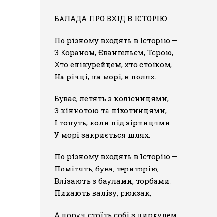
БАЛАДА ПРО ВХІД В ІСТОРІЮ
По різному входять в Історію —
З Кораном, Євангельєм, Торою,
Хто епікурейцем, хто стоїком,
На річці, на морі, в полях,
Буває, летять з колісницями,
З кіннотою та піхотинцями,
І тонуть, коли під зірницями
У морі закриється шлях.
По різному входять в Історію —
Помітять, бува, територію,
Влізають з баулами, торбами,
Пихають валізу, рюкзак,
А поруч стоїть собі з циркулем,