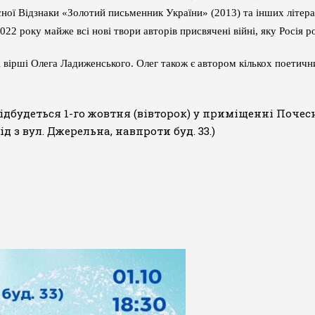
ної Відзнаки «Золотий письменник України» (2013) та інших літер
022 року майже всі нові твори авторів присвячені війні, яку Росія р
 вірші Олега Ладиженського. Олег також є автором кількох поетичних
будеться 1-го жовтня (вівторок) у приміщенні Почесно
Вхід з вул. Джерельна, навпроти буд. 33.)