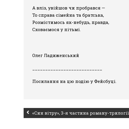
А вліз, увійшов чи пробрався —
То справа сімейна та братська,
Розмістимось як-небудь, правда,
Сховаємося у пітьмі.
Олег Ладиженський
___________________________
Посилання на цю подію у Фейсбуці.
«Син вітру», 3-я частина роману-трилогі