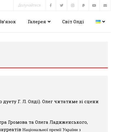
Долучайтеся
Зв’язок
Галерея
Світ Олді
 дуету Г. Л. Олді). Олег читатиме зі сцени
ра Громова та Олега Ладиженського,
 лауреатів
Національної премії України з