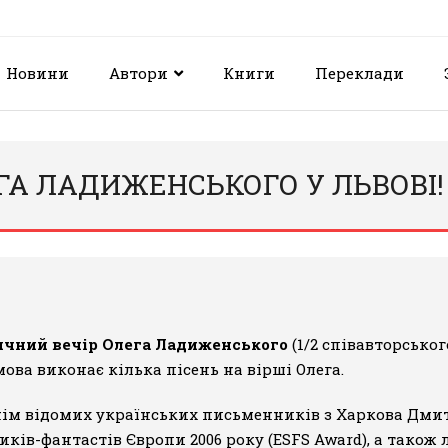
Новини
Автори
Книги
Переклади
ГА ЛАДИЖЕНСЬКОГО У ЛЬВОВІ!
тичний вечір Олега Ладиженського
(1/2 співавторського
мова виконає кілька пісень на вірші Олега.
нім відомих українських письменників з Харкова Дмит
ків-фантастів Європи 2006 року (
ESFS Award
), а також