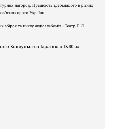
атурних нагород. Працюють здебільшого в різних
озв’язала проти України.
 збірок та циклу аудіоальбомів «Театр Г. Л.
го Консульства Ізраїлю о 18:30 за