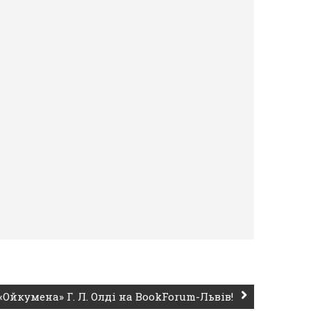
«Ойкумена» Г. Л. Олді на BookForum-Львів!