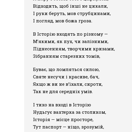
Відходить, щоб інші не цикали,
І руки беруть, мов струбцинами,
І погляд, мов божа гроза.
В Історію входять по різному —
М’якими, як пух, чи залізними,
Піднесенням, творчими кризами,
Зібранням старезних томів,
Буває, що ломляться силою,
Святе несучи і красиве, бач,
Якщо ж ви не в’їхали, сироти,
Так не для середніх умів.
І тихо на вході в Історію
Нудьгує вахтерка за столиком,
Історія — місце просторе,
Тут паспорт — ніщо, зрозумій,