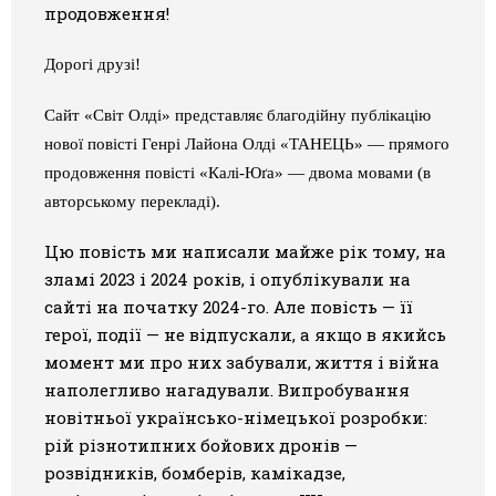
продовження!
Галерея
Дорогі друзі!
Світ Олді
Сайт
«
Світ Олді
»
представляє благодійну публікацію
нової повісті Генрі Лайона Олді
«
ТАНЕЦЬ
»
— прямого
продовження повісті
«
Калі-Юґа
»
— двома мовами (в
авторському перекладі).
Цю повість ми написали майже рік тому, на
зламі 2023 і 2024 років, і опублікували на
сайті на початку 2024-го. Але повість — її
герої, події — не відпускали, а якщо в якийсь
момент ми про них забували, життя і війна
наполегливо нагадували. Випробування
новітньої українсько-німецької розробки:
рій різнотипних бойових дронів —
розвідників, бомберів, камікадзе,