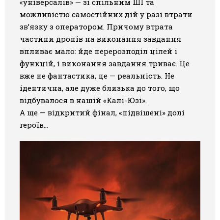
«універсалів» — зі спільним ШІ та
можливістю самостійних дій у разі втрати
зв’язку з оператором. Причому втрата
частини дронів на виконання завдання
впливає мало: йде перерозподіл цілей і
функцій, і виконання завдання триває. Це
вже не фантастика, це — реальність. Не
ідентична, але дуже близька до того, що
відбувалося в нашій «Калі-Юзі».
А ще — відкритий фінал, «підвішені» долі
героїв…