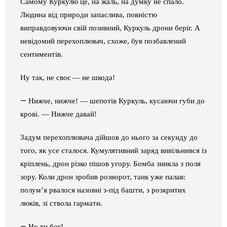
Самому Куркулю це, на жаль, на думку не спало.
Людина від природи запаслива, повністю
виправдовуючи свій позивний, Куркуль дрони беріг. А
невідомий перехоплювач, схоже, був позбавлений
сентиментів.
Ну так, не своє — не шкода!
—
Нижче, нижче! — шепотів Куркуль, кусаючи губи до
крові. — Нижче давай!
Задум перехоплювача дійшов до нього за секунду до
того, як усе сталося. Кумулятивний заряд вивільнився із
кріплень, дрон різко пішов угору. Бомба зникла з поля
зору. Коли дрон зробив розворот, танк уже палав:
полум’я рвалося назовні з-під башти, з розкритих
люків, зі ствола гармати.
—
Ну ти бог!