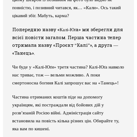
повністю, і позивний читався, як… «Кали». Ось такий
цікавий збіг. Мабуть, карма?
Попередню назву «
а» ми зберегли для
Калі-Юґ
всієї повісти загалом. Перша частина тепер
отримала назву
«Проєкт
Калі
», а друга
“
”
—
«Танець».
Чи буде у
«
Калі-Юґи
»
третя частина? Калі-Юґа навколо
нас триває, тож —
вельми
можливо. А поки
смертоносна богиня Калі запрошує вас на
«
Танець
»
!
Частина отриманих коштів піде на допомогу
українцям, які постраждали від бойових дій у
розв’язаній Росією війні. Адміністрація сайту
встановила на повість кілька різних цін. Обирайте ту,
яка вам по кишені.