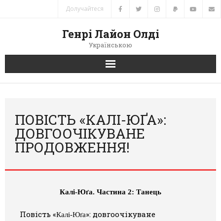
Долучайтеся
Генрі Лайон Олді
Українською
Головна
Новини
ПОВІСТЬ «КАЛІ-ЮҐА»:
ДОВГООЧІКУВАНЕ
Автори
ПРОДОВЖЕННЯ!
Книги
Переклади
Калі-Юґа. Частина 2: Танець
Зв’язок
Повість «
»: довгоочікуване
Калі-Юґа