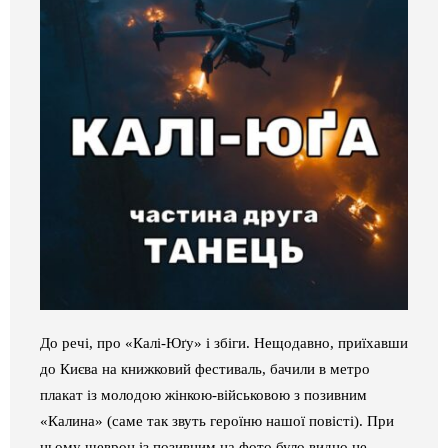
До речі, про «Калі-Юґу» і збіги. Нещодавно, приїхавши
до Києва на книжковий фестиваль, бачили в метро
плакат із молодою жінкою-військовою з позивним
«Калина» (саме так звуть героїню нашої повісті). При
цьому шеврон із позивним на фото було видно не