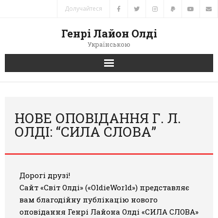
Долучайтеся
Генрі Лайон Олді
Українською
Головна
Новини
НОВЕ ОПОВІДАННЯ Г. Л.
ОЛДІ: “СИЛА СЛОВА”
Автори
Книги
Дорогі друзі!
Переклади
Сайт «Світ Олді» («OldieWorld») представляє
вам благодійну публікацію нового
Зв’язок
оповідання Генрі Лайона Олді
«СИЛА СЛОВА»