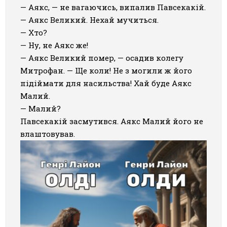
— Аякс, — не вагаючись, випалив Павсекакій.
— Аякс Великий. Нехай мучиться.
— Хто?
— Ну, не Аякс же!
— Аякс Великий помер, — осадив колегу
Митрофан. — Ще коли! Не з могили ж його
підіймати для насильства! Хай буде Аякс
Малий.
— Малий?
Павсекакій засмутився. Аякс Малий його не
влаштовував.