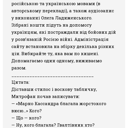
російською та українською мовами (в
Галерея
авторському перекладі), а також аудіозапис
у виконанні Олега Ладиженського.
Світ Олді
Зібрані кошти підуть на допомогу
українцям, які постраждали від бойових дій
у розв’язаній Росією війні. Адміністрація
сайту встановила на збірку декілька різних
цін. Вибирайте ту, яка вам по кишені.
Допомагаємо один одному, виживаємо
разом.
________________________________
Цитата:
Діставши стилос і воскову табличку,
Митрофан почав записувати:
— «Марно Кассандра благала жорстокого
виєю…» Кого?
— Що — кого?
— Ну, кого благала? Гвалтівник хто?