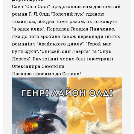
Сайт “Світ Олді” представляє вам
двотомний
Галерея
роман Г. Л. Олді “Золотий лук” єдиною
позицією, обидва томи разом
, як то кажуть
Світ Олді
“в один клик”. Переклад Галини Панченко,
яка до того зробила також переклади інших
романів з “Ахейського циклу”: “Герой має
бути один”, “Одіссей, син Лаерта” та “Онук
Персея”. Внутрішні чорно-білі ілюстрації
Олександра Семякіна.
Ласкаво просимо до Еллади!