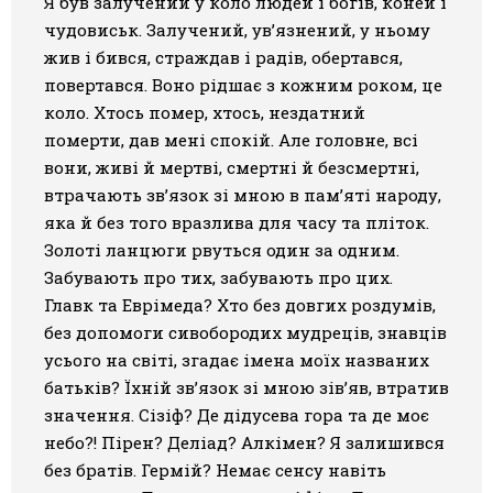
Я був залучений у коло людей і богів, коней і
чудовиськ. Залучений, ув’язнений, у ньому
жив і бився, страждав і радів, обертався,
повертався. Воно рідшає з кожним роком, це
коло. Хтось помер, хтось, нездатний
померти, дав мені спокій. Але головне, всі
вони, живі й мертві, смертні й безсмертні,
втрачають зв’язок зі мною в пам’яті народу,
яка й без того вразлива для часу та пліток.
Золоті ланцюги рвуться один за одним.
Забувають про тих, забувають про цих.
Главк та Еврімеда? Хто без довгих роздумів,
без допомоги сивобородих мудреців, знавців
усього на світі, згадає імена моїх названих
батьків? Їхній зв’язок зі мною зів’яв, втратив
значення. Сізіф? Де дідусева гора та де моє
небо?! Пірен? Деліад? Алкімен? Я залишився
без братів. Гермій? Немає сенсу навіть