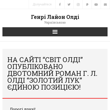
Долучайтеся
Генрі Лайон Олді
Українською
Головна
Новини
НА САЙТІ “СВІТ ОЛДІ”
ОПУБЛІКОВАНО
Автори
ДВОТОМНИЙ РОМАН Г. Л.
ОЛДІ “ЗОЛОТИЙ ЛУК”
Книги
ЄДИНОЮ ПОЗИЦІЄЮ!
Переклади
Зв’язок
Дорогі друзі!