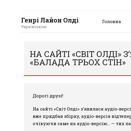
Генрі Лайон Олді
Головна
Українською
НА САЙТІ «СВІТ ОЛДІ» 
«БАЛАДА ТРЬОХ СТІН»
Дорогі друзі!
На сайті «Світ Олді» з’явилася аудіо-верс
вже придбав збірку, аудіо-версія відтепе
очікуючи саме на аудіо-версію… — тих л