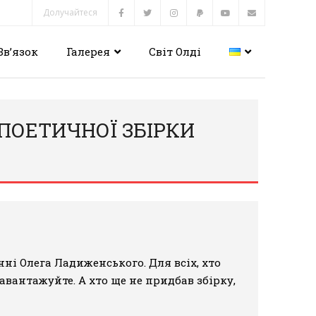
Долучайтеся
Зв’язок
Галерея
Світ Олді
Ї ПОЕТИЧНОЇ ЗБІРКИ
анні Олега Ладиженського
. Для всіх, хто
завантажуйте. А хто ще не придбав збірку,