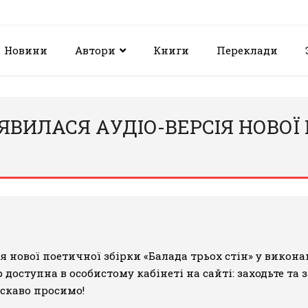
Новини
Автори
Книги
Переклади
З’ЯВИЛАСЯ АУДІО-ВЕРСІЯ НОВО
ія
нової поетичної збірки «Балада трьох стін» у викон
р доступна в особистому кабінеті на сайті: заходьте та 
аскаво просимо!