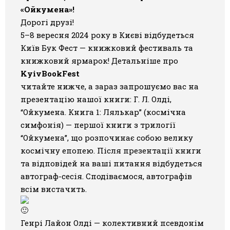
«Ойкумена»!
Галерея
Дорогі друзі!
5–8 вересня 2024 року в Києві відбудеться
Світ Олді
Київ Бук Фест — книжковий фестиваль та
книжковий ярмарок! Детальніше про
KyivBookFest
читайте нижче, а зараз запрошуємо вас на
презентацію нашої книги: Г. Л. Олді,
“Ойкумена. Книга 1: Лялькар” (космічна
симфонія) — першої книги з трилогії
“Ойкумена”, що розпочинає собою велику
космічну епопею. Після презентації книги
та відповідей на ваші питання відбудеться
автограф-сесія. Сподіваємося, автографів
всім вистачить.
Генрі Лайон Олді — колективний псевдонім