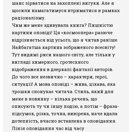
шанс зірватися на захоплені вигуки. Але я
щосили намагатимуся втриматися в рамках
раціоналізму.
Чим же мене здивувала книга? Пишністю
картини оповіді! Ця «космоопера» разюче
відрізняється від усього, що я читав раніше.
Найбагатша картина зображеного всесвіту!
Тут видимі риси нашого світу, але тільки у
вигляді химерного, гротескного
відображення в дзеркалі фантазії авторів.
До чого все незвично – характери, герої,
ситуації! А мова оповіді – жива, цікава, яка
трошки спонукає читача. Стиль, який для
мене в новинку – кілька речень, що
описують ту чи іншу подію, а потім – фраза-
підсумок, різка, точна, вивірена, наче вдала
дотепність, вчасно вставлена в оповідання.
Лінія оповідання час від часу