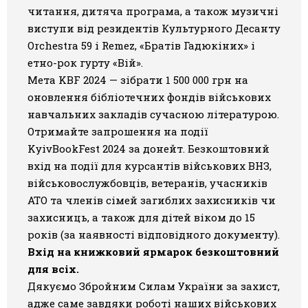
читання, дитяча програма, а також музичні
виступи від резидентів Культурного Десанту
Orchestra 59 і Remez, «Братів Гадюкіних» і
етно-рок гурту «Вій».
Мета KBF 2024 — зібрати 1 500 000 грн на
оновлення бібліотечних фондів військових
навчальних закладів сучасною літературою.
Отримайте запрошення на події
KyivBookFest 2024 за донейт. Безкоштовний
вхід на події для курсантів військових ВНЗ,
військовослужбовців, ветеранів, учасників
АТО та членів сімей загиблих захисників чи
захисниць, а також для дітей віком до 15
років (за наявності відповідного документу).
Вхід на книжковий ярмарок безкоштовний
для всіх.
Дякуємо Збройним Силам України за захист,
адже саме завдяки роботі наших військових