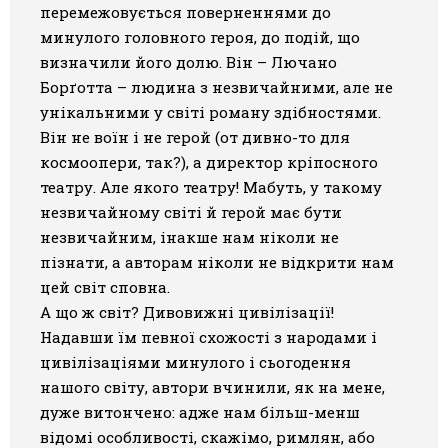
перемежовується поверненнями до
минулого головного героя, до подій, що
визначили його долю. Він – Лючано
Борґотта – людина з незвичайними, але не
унікальними у світі роману здібностями.
Він не воїн і не герой (от дивно-то для
космоопери, так?), а директор кріпосного
театру. Але якого театру! Мабуть, у такому
незвичайному світі й герой має бути
незвичайним, інакше нам ніколи не
пізнати, а авторам ніколи не відкрити нам
цей світ сповна.
А що ж світ? Дивовижні цивілізації!
Надавши їм певної схожості з народами і
цивілізаціями минулого і сьогодення
нашого світу, автори вчинили, як на мене,
дуже витончено: адже нам більш-менш
відомі особливості, скажімо, римлян, або