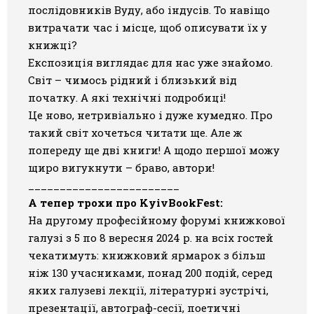
послідовників Вуду, або індусів. То навіщо
витрачати час і місце, щоб описувати їх у
книжці?
Експозиція виглядає для нас уже знайомо.
Світ – чимось рідний і близький від
початку. А які технічні подробиці!
Це ново, нетривіально і дуже кумедно. Про
такий світ хочеться читати ще. Але ж
попереду ще дві книги! А щодо першої можу
щиро вигукнути – браво, автори!
________________________
А тепер трохи про KyivBookFest:
На другому професійному форумі книжкової
галузі з 5 по 8 вересня 2024 р. на всіх гостей
чекатимуть: книжковий ярмарок з більш
ніж 130 учасниками, понад 200 подій, серед
яких галузеві лекції, літературні зустрічі,
презентації, автограф-сесії, поетичні