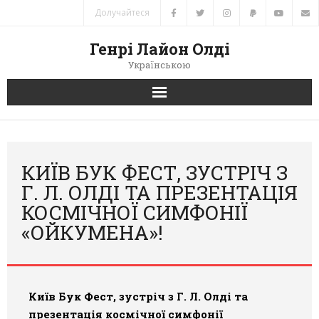
Долучайтеся
Генрі Лайон Олді
Українською
Головна
Новини
КИЇВ БУК ФЕСТ, ЗУСТРІЧ З
Г. Л. ОЛДІ ТА ПРЕЗЕНТАЦІЯ
Автори
КОСМІЧНОЇ СИМФОНІЇ
«ОЙКУМЕНА»!
Книги
Переклади
Київ Бук Фест, зустріч з Г. Л. Олді та
Зв’язок
презентація космічної симфонії