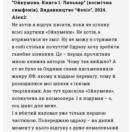
“Ойкумена. Книга 1: Лялькар” (космічна
симфонія). Видавництво “Фоліо”, 2024.
Alex2:
Не хотів я відгук писати, поки не огляну
всієї картини «Ойкумени». Не хотів, а
втриматися не зміг. Ну не можу я стримати
в собі стільки почуттів! Одразу хочу зробити
ганебне зізнання. Це – перша прочитана
мною книжка авторів. Чому так вийшло? А
от не було за Олдями слави письменників
жанру НФ, якому я віддаю перевагу, тому й
розходилися мої шляхи з їхніми
творіннями. Але тут приспіла «Ойкумена»,
позначена як космоопера. І я подумав – о,
ось шанс для мене…
І я вбитий наповал уже тільки першою
частиною. Попереджаю одразу – на даний
момент у цього відгуку є дуже немаленький