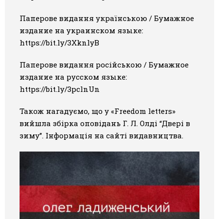
Паперове видання українською / Бумажное
издание на украинском языке:
https://bit.ly/3XknlyB
Паперове видання російською / Бумажное
издание на русском языке:
https://bit.ly/3pclnUn
Також нагадуємо, що у «Freedom letters»
вийшла збірка оповідань Г. Л. Олді “Двері в
зиму”. Інформація на сайті видавництва.