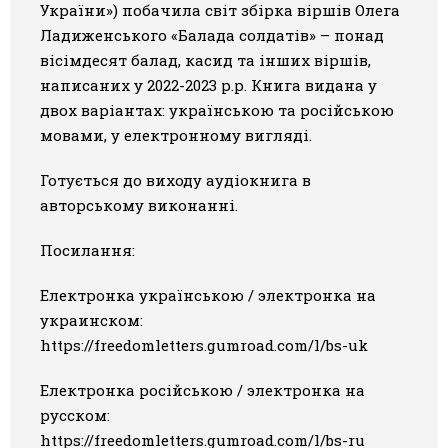
України») побачила світ збірка віршів Олега
Галерея
Ладиженського «Балада солдатів» – понад
в
і
сімдесят балад, касид та інших віршів,
Світ Олді
написаних у 2022-2023 р.р. Книга видана у
двох варіантах: українською та російською
мовами, у електронному вигляді.
Готується до виходу аудіокнига в
авторському виконанні.
Посилання:
Е
лектронка українською / электронка на
украинском:
https://freedomletters.gumroad.com/l/bs-uk
Е
лектронка російською / электронка на
русском:
https://freedomletters.gumroad.com/l/bs-ru