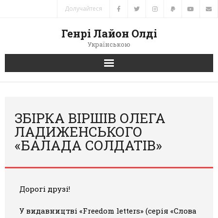
Долучайтеся
Генрі Лайон Олді
Українською
Головна
Новини
ЗБІРКА ВІРШІВ ОЛЕГА
ЛАДИЖЕНСЬКОГО
Автори
«БАЛАДА СОЛДАТІВ»
Книги
Переклади
Дорогі друзі!
Зв’язок
У видавництві «Freedom letters» (серія «Слова