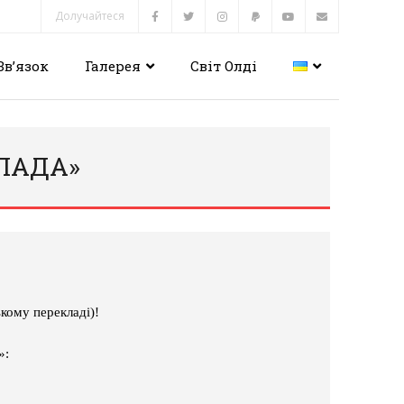
Долучайтеся
Зв’язок
Галерея
Світ Олді
ЛЛАДА»
кому перекладі)!
»: