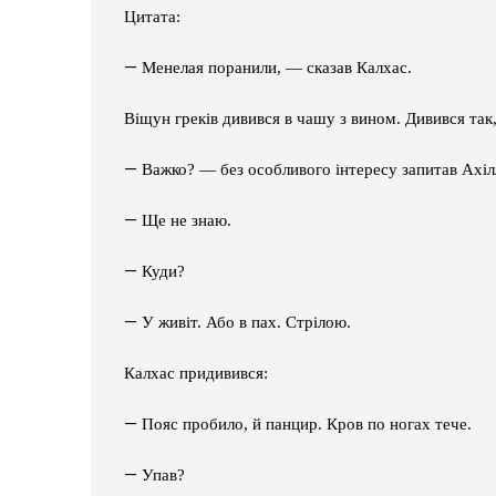
Цитата:
—
Менелая поранили, — сказав Калхас.
Віщун греків дивився в чашу з вином. Дивився так,
—
Важко? — без особливого інтересу запитав Ахіл
—
Ще не знаю.
—
Куди?
—
У живіт. Або в пах. Стрілою.
Калхас придивився:
—
Пояс пробило, й панцир. Кров по ногах тече.
—
Упав?