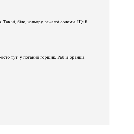
. Так ні, біле, кольору лежалої соломи. Ще й
осто тут, у поганий горщик. Раб із бранців