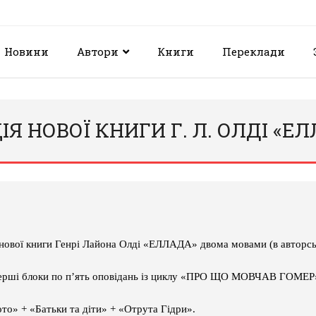
Новини
Автори
Книги
Переклади
Я НОВОЇ КНИГИ Г. Л. ОЛДІ «Е
 нової книги Генрі Лайона Олді «ЕЛЛАДА» двома мовами (в авторсь
 перші блоки по п’ять оповідань із циклу «ПРО ЩО МОВЧАВ ГОМЕР
то» + «Батьки та діти» + «Отрута Гідри».