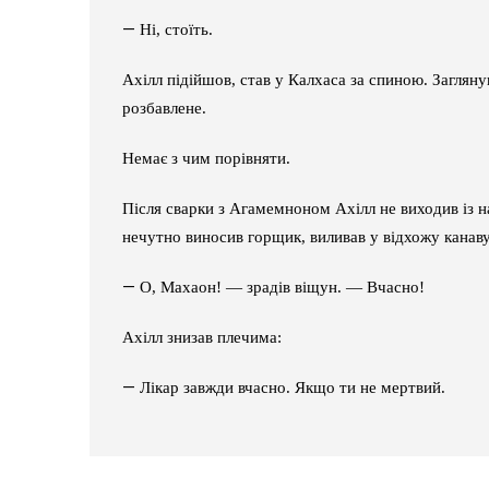
—
Ні, стоїть.
Ахілл підійшов, став у Калхаса за спиною. Загляну
розбавлене.
Немає з чим порівняти.
Після сварки з Агамемноном Ахілл не виходив із н
нечутно виносив горщик, виливав у відхожу канаву
—
О, Махаон! — зрадів віщун. — Вчасно!
Ахілл знизав плечима:
—
Лікар завжди вчасно. Якщо ти не мертвий.