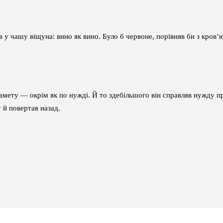
в у чашу віщуна: вино як вино. Було б червоне, порівняв би з кров’ю
амету — окрім як по нужді. Й то здебільшого він справляв нужду пр
 й повертав назад.