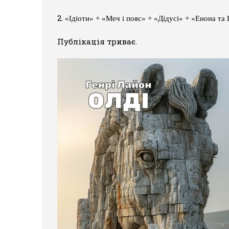
2.
«Ідіоти» + «Меч і пояс» + «Дідусі» + «Енона та 
Публікація триває.