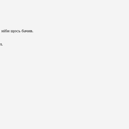
 ніби щось бачив.
л.