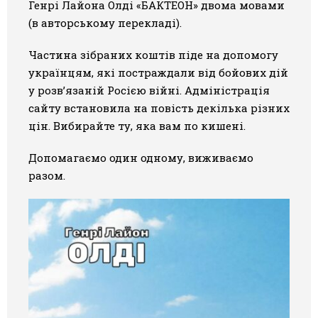
Генрі Лайона Олді «БАКТЕОН» двома мовами
Галерея
(в авторському перекладі).
Світ Олді
Частина зібраних коштів піде на допомогу
українцям, які постраждали від бойових дій
у розв’язаній Росією війні. Адміністрація
сайту встановила на повість декілька різних
цін. Вибирайте ту, яка вам по кишені.
Допомагаємо один одному, виживаємо
разом.