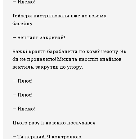
— Йдемо!
Гейзери вистрілювали вже по всьому
басейну.
— Вентилі! Закривай!
Важкі краплі барабанили по комбінезону. Як
би не пропалило! Микита наосліп знайшов
вентиль, закрутив до упору.
— Плюс!
— Плюс!
— Йдемо!
Цього разу Ігнатенко послухався.
— Ти перший. Я контролюю.