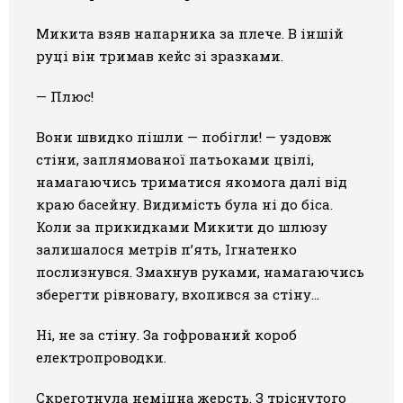
Микита взяв напарника за плече. В іншій
руці він тримав кейс зі зразками.
— Плюс!
Вони швидко пішли — побігли! — уздовж
стіни, заплямованої патьоками цвілі,
намагаючись триматися якомога далі від
краю басейну. Видимість була ні до біса.
Коли за прикидками Микити до шлюзу
залишалося метрів п’ять, Ігнатенко
послизнувся. Змахнув руками, намагаючись
зберегти рівновагу, вхопився за стіну…
Ні, не за стіну. За гофрований короб
електропроводки.
Скреготнула неміцна жерсть. З тріснутого