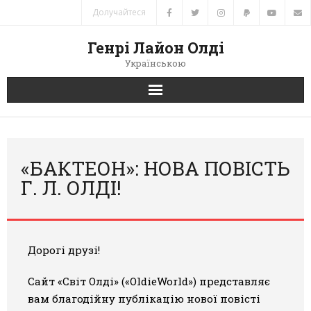
Долучайтеся
Генрі Лайон Олді
Українською
Головна
Новини
«БАКТЕОН»: НОВА ПОВІСТЬ
Г. Л. ОЛДІ!
Автори
Книги
Дорогі друзі!
Переклади
Сайт «Світ Олді» («OldieWorld») представляє
Зв’язок
вам
благодійну публікацію нової повісті