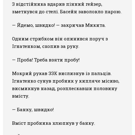
З відстійника вдарив пінний гейзер,
зметнувся до стелі. Басейн заволокло парою.
— Йдемо, швидко! — закричав Микита.
Одним стрибком він опинився поруч з
Ігнатенком, схопив за руку.
— Проба! Треба взяти пробу!
Мокрий рукав ЗЗК вислизнув із пальців.
Ігнатенко сунув пробник у кипляче місиво,
висмикнув назад, розплескавши половину
вмісту.
— Банку, швидко!
Вміст пробника хлюпнув у банку.