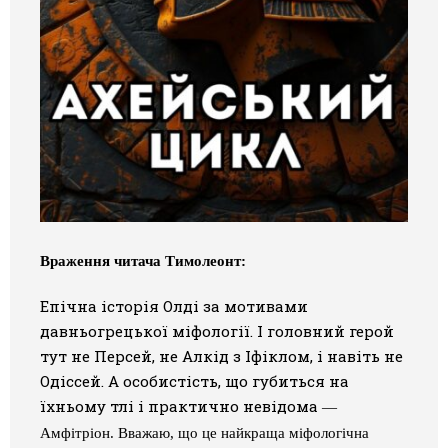
Враження читача
Тимолеонт:
Епічна історія Олді за мотивами
давньогрецької міфології. І головний герой
тут не Персей, не Алкід з Іфіклом, і навіть не
Одіссей. А особистість, що губиться на
їхньому тлі і практично невідома
—
Амфітріон. Вважаю, що це найкраща міфологічна