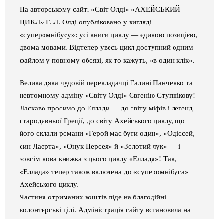
На авторському сайті «Світ Олді»
«АХЕЙСЬКИЙ
Галерея
ЦИКЛ» Г. Л. Олді опубліковано у вигляді
«суперомнібусу»
: усі книги циклу
—
єдиною позицією,
Світ Олді
двома мовами. Відтепер увесь цикл доступний одним
файлом у повному обсязі, як то кажуть, «в один клік».
Велика дяка чудовій перекладачці Галині Панченко та
невтомному адміну «Світу Олді» Євгенію Ступнікову!
Ласкаво просимо до Еллади
—
до світу міфів і легенд
стародавньої Греції, до світу Ахейського циклу, що
його склали романи «Герой має бути один», «Одіссей,
син Лаерта», «Онук Персея» й «Золотий лук»
—
і
зовсім нова книжка з цього циклу «Еллада»! Так,
«Еллада» тепер також включена до «суперомнібуса»
Ахейського циклу.
Частина отриманих ко
штів піде на благодійні
волонтерські цілі. Адміністрація сайту встановила на