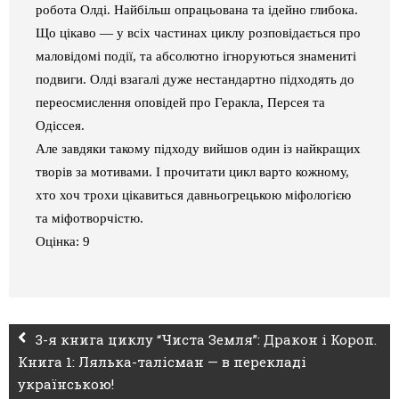
робота Олді. Найбільш опрацьована та ідейно глибока.
Що цікаво
—
у всіх частинах циклу розповідається про
маловідомі події, та абсолютно ігноруються знамениті
подвиги. Олді взагалі дуже нестандартно підходять до
переосмислення оповідей про Геракла, Персея та
Одіссея.
Але завдяки такому підходу вийшов один із найкращих
творів за мотивами. І прочитати цикл варто кожному,
хто хоч трохи цікавиться давньогрецькою міфологією
та міфотворчістю.
Оцінка: 9
3-я книга циклу “Чиста Земля”: Дракон і Короп.
Книга 1: Лялька-талісман — в перекладі
українською!