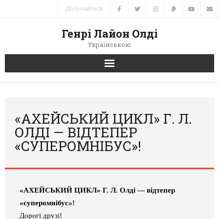
Долучайтеся
Генрі Лайон Олді
Українською
Головна
Новини
«АХЕЙСЬКИЙ ЦИКЛ» Г. Л.
ОЛДІ — ВІДТЕПЕР
Автори
«СУПЕРОМНІБУС»!
Книги
Переклади
«АХЕЙСЬКИЙ ЦИКЛ» Г. Л. Олді
—
відтепер
«суперомнібус»!
Зв’язок
Дорогі друзі!