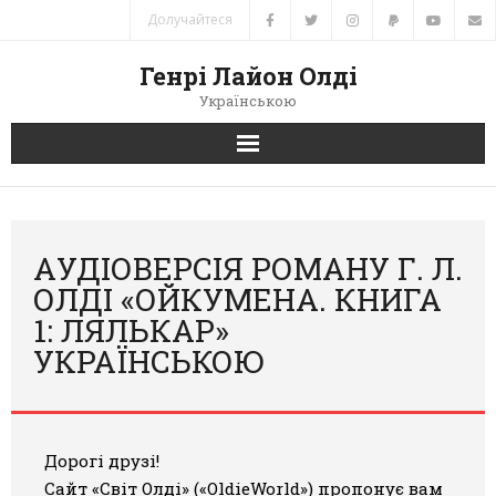
Долучайтеся
Генрі Лайон Олді
Українською
Головна
Новини
АУДІОВЕРСІЯ РОМАНУ Г. Л.
ОЛДІ «ОЙКУМЕНА. КНИГА
Автори
1: ЛЯЛЬКАР»
УКРАЇНСЬКОЮ
Книги
Переклади
Дорогі друзі!
Зв’язок
Сайт «Світ Олді» («OldieWorld») пропонує вам