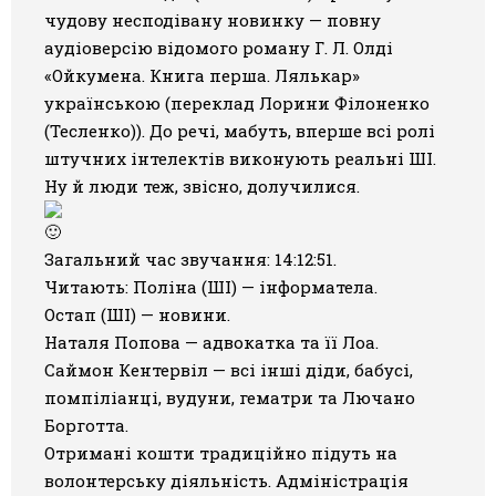
чудову несподівану новинку —
повну
Галерея
аудіоверсію відомого роману Г. Л. Олді
«Ойкумена. Книга перша. Лялькар»
Світ Олді
українською
(переклад Лорини Філоненко
(Тесленко)). До речі, мабуть, вперше всі ролі
штучних інтелектів виконують реальні ШІ.
Ну й люди теж, звісно, долучилися.
Загальний час звучання: 14:12:51.
Читають: Поліна (ШІ) — інформатела.
Остап (ШІ) — новини.
Наталя Попова — адвокатка та її Лоа.
Саймон Кентервіл — всі інші діди, бабусі,
помпіліанці, вудуни, гематри та Лючано
Борготта.
Отримані кошти традиційно підуть на
волонтерську діяльність. Адміністрація