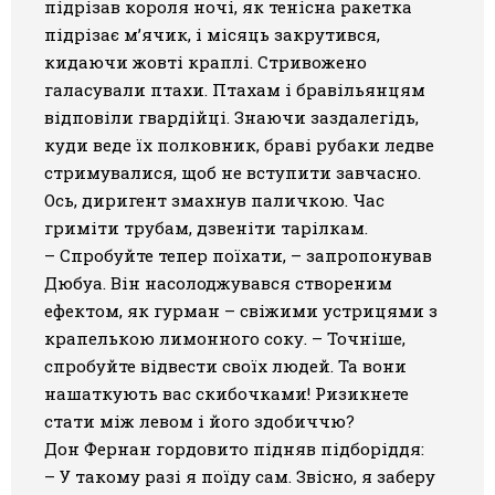
підрізав короля ночі, як тенісна ракетка
підрізає м’ячик, і місяць закрутився,
кидаючи жовті краплі. Стривожено
галасували птахи. Птахам і бравільянцям
відповіли гвардійці. Знаючи заздалегідь,
куди веде їх полковник, браві рубаки ледве
стримувалися, щоб не вступити завчасно.
Ось, диригент змахнув паличкою. Час
гриміти трубам, дзвеніти тарілкам.
– Спробуйте тепер поїхати, – запропонував
Дюбуа. Він насолоджувався створеним
ефектом, як гурман – свіжими устрицями з
крапелькою лимонного соку. – Точніше,
спробуйте відвести своїх людей. Та вони
нашаткують вас скибочками! Ризикнете
стати між левом і його здобиччю?
Дон Фернан гордовито підняв підборіддя:
– У такому разі я поїду сам. Звісно, я заберу