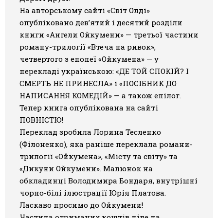
На авторському сайті «Світ Олді»
Галерея
опубліковано дев’ятий і десятий розділи
книги «Ангели Ойкумени»
— третьої частини
Світ Олді
роману-трилогії «Втеча на ривок»,
четвертого з епопеї «Ойкумена» — у
перекладі українською: «ДЕ ТОЙ СПОКІЙ? І
СМЕРТЬ НЕ ПРИНЕСЛА» і «ПОСІБНИК ДО
НАПИСАННЯ КОМЕДІЙ» — а також епілог.
Тепер книга опублікована на сайті
ПОВНІСТЮ!
Переклад зробила Лорина Тесленко
(Філоненко), яка раніше переклала романи-
трилогії
«Ойкумена»
,
«Місту та світу»
та
«Дикуни Ойкумени»
. Малюнок на
обкладинці Володимира Бондаря, внутрішні
чорно-білі ілюстрації Юрія Платова.
Ласкаво просимо до Ойкумени!
Частина отриманих коштів піде на