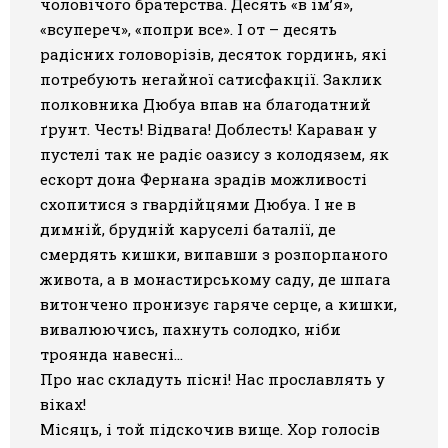
чоловічого братерства. Десять «в ім’я»,
«всупереч», «попри все». І от – десять
радісних головорізів, десяток гординь, які
потребують негайної сатисфакції. Заклик
полковника Дюбуа впав на благодатний
ґрунт. Честь! Відвага! Доблесть! Караван у
пустелі так не радіє оазису з колодязем, як
ескорт дона Фернана зрадів можливості
схопитися з гвардійцями Дюбуа. І не в
димній, брудній каруселі баталії, де
смердять кишки, випавши з розпорпаного
живота, а в монастирському саду, де шпага
витончено пронизує гаряче серце, а кишки,
вивалюючись, пахнуть солодко, ніби
троянда навесні…
Про нас складуть пісні! Нас прославлять у
віках!
Місяць, і той підскочив вище. Хор голосів