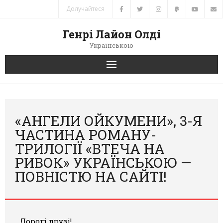
Долучайтеся
Генрі Лайон Олді
Українською
Головна
Новини
«АНГЕЛИ ОЙКУМЕНИ», 3-Я
ЧАСТИНА РОМАНУ-
Автори
ТРИЛОГІЇ «ВТЕЧА НА
РИВОК» УКРАЇНСЬКОЮ —
Книги
ПОВНІСТЮ НА САЙТІ!
Переклади
Зв’язок
Дорогі друзі!