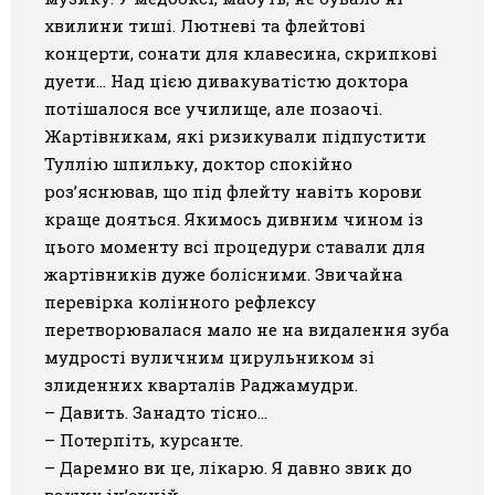
хвилини тиші. Лютневі та флейтові
концерти, сонати для клавесина, скрипкові
дуети… Над цією дивакуватістю доктора
потішалося все училище, але позаочі.
Жартівникам, які ризикували підпустити
Туллію шпильку, доктор спокійно
роз’яснював, що під флейту навіть корови
краще дояться. Якимось дивним чином із
цього моменту всі процедури ставали для
жартівників дуже болісними. Звичайна
перевірка колінного рефлексу
перетворювалася мало не на видалення зуба
мудрості вуличним цирульником зі
злиденних кварталів Раджамудри.
– Давить. Занадто тісно…
– Потерпіть, курсанте.
– Даремно ви це, лікарю. Я давно звик до