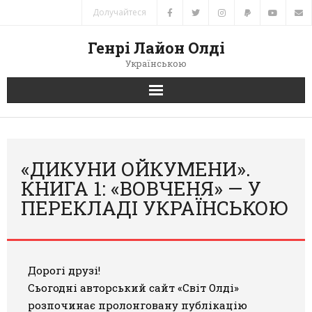
Долучайтеся
Генрі Лайон Олді
Українською
Головна
Новини
«ДИКУНИ ОЙКУМЕНИ».
КНИГА 1: «ВОВЧЕНЯ» — У
Автори
ПЕРЕКЛАДІ УКРАЇНСЬКОЮ
Книги
Переклади
Дорогі друзі!
Сьогодні авторський сайт «Світ Олді»
Зв’язок
розпочинає пролонговану публікацію