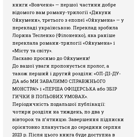
книги «
Вовченя
» — першої частини добре
Галерея
відомого вам роману-трилогії «Дикуни
Ойкумени», третього з епопеї «Ойкумена» — у
Світ Олді
перекладі українською. Переклад зробила
Лорина Тесленко (Філоненко), яка раніше
переклала романи-трилогії «Ойкумена» і
«Місту та світу».
Ласкаво просимо до Ойкумени!
До вашої уваги пропонується пролог, а
також перший і другий розділи: «ОП-ДІ-ДУ-
ДА або МИ ЗАВАЛИМО СПРАВЖНЬОГО
МОНСТРА!» і «ПЕРША ОФІЦЕРСЬКА або ЗБІР
ГИЧКИ В ПОЛЬОВИХ УМОВАХ».
Періодичність подальшої публікації:
чотири розділи на тиждень, по два у
вівторок та п’ятницю. Завершення підписки
орієнтовно планується до середини серпня
2023 р. Після цього книга буде доступна в