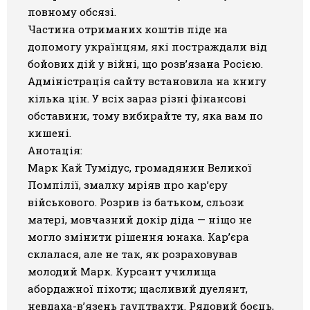
повному обсязі.
Частина отриманих коштів піде на
допомогу українцям, які постраждали від
бойових дій у війні, що розв’язана Росією.
Адміністрація сайту встановила на книгу
кілька цін. У всіх зараз різні фінансові
обставини, тому вибирайте ту, яка вам по
кишені.
Анотація:
Марк Кай Тумідус, громадянин Великої
Помпілії, змалку мріяв про кар’єру
військового. Розрив із батьком, сльози
матері, мовчазний докір діда — ніщо не
могло змінити рішення юнака. Кар’єра
склалася, але не так, як розраховував
молодий Марк. Курсант училища
абордажної піхоти; щасливий дуелянт,
невдаха-в’язень гауптвахти. Рядовий боєць,