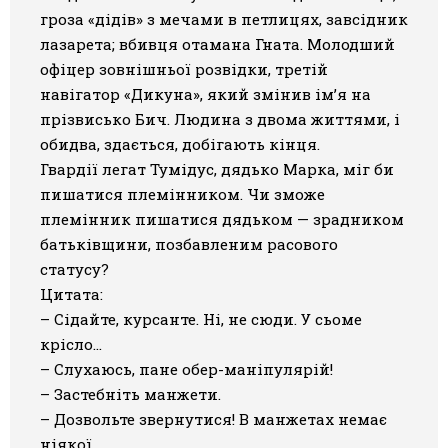
гроза «дідів» з мечами в петлицях, завсідник
лазарета; вбивця отамана Гната. Молодший
офіцер зовнішньої розвідки, третій
навігатор «Дикуна», який змінив ім’я на
прізвисько Бич. Людина з двома життями, і
обидва, здається, добігають кінця.
Гвардії легат Тумідус, дядько Марка, міг би
пишатися племінником. Чи зможе
племінник пишатися дядьком — зрадником
батьківщини, позбавленим расового
статусу?
Цитата:
– Сідайте, курсанте. Ні, не сюди. У сьоме
крісло…
– Слухаюсь, пане обер-маніпулярій!
– Застебніть манжети.
– Дозвольте звернутися! В манжетах немає
ніякої…