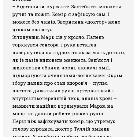
– Відставити, курсанте. Застебніть манжети:
ручні та ножні. Комір я зафіксую сам. І
можете без чинів. Звернення «доктор» мене
цілком влаштує…
Зітхнувши, Марк сів у крісло. Палець
торкнувся сенсора, і рука встигла
повернутися на підлокітник за мить до того,
як із пазів виповзла манжета. Зап’ястя і
щиколотки обвили чорні, лискучі змії,
підморгуючи оченятами-вогниками. Окрім
збору даних про стан здоров’я – пульс,
частота дихальних рухів, артеріальний і
внутрішньочерепний тиск, аналіз крові –
манжети надійно втримували Марка на
місці, не даючи робити різких рухів.
Перш ніж зафіксувати комір, що утримує
голову курсанта, доктор Туллій змінив
музику. У медбоксі, мабуть, не бувало ні