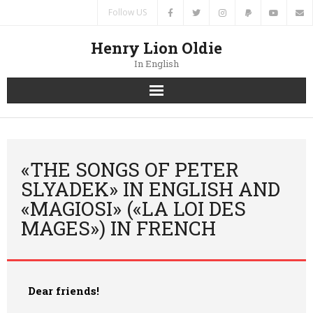
Follow US
Henry Lion Oldie
In English
Home
News
«THE SONGS OF PETER
SLYADEK» IN ENGLISH AND
Authors
«MAGIOSI» («LA LOI DES
MAGES») IN FRENCH
Books
Translations
Dear friends!
Contacts